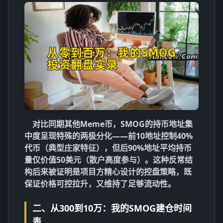
对比同期其他Meme币，SMOG的
持币地址集
中度
呈现特殊的两极分化——前10地址控制40%
代币（典型庄家特征），但后90%地址平均持币
量仅价值50美元（散户高度参与）。这种反常结
构后来被证明是项目方精心设计的
控盘策略
，既
保证价格可控拉升，又维持了足够流动性。
二、从300到10万：我的SMOG建仓时间
表