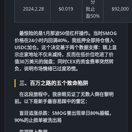
分
2024.2.28
$0.019
批止
$92,000
盈50%
最惊险的是1月那波
50倍杠杆操作
。当时SMOG
价格在24小时内回调40%，我抵押全部持仓借入
USDC加仓。这个决定基于两个数据支撑：链上显
示庄家地址不仅未减持，反而在低价位吃进了价
值30万美元的抛盘；同时CEX的
资金费率
突然转
负，说明市场情绪已过度恐慌。
三、百万之路的五个致命陷阱
在这段旅程中，我亲眼见证了无数人倒在黎明
前。以下是新手最容易踩中的雷区：
盲目追涨杀跌
：SMOG曾出现单日80%振幅，
90%的止损单被洗出局
忽视链上数据