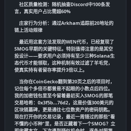
社区质量检测
：随机抽查Discord中100条发
言，真实用户占比需超60%
庄家行为分析
：通过Arkham追踪前20地址的
链上活动规律
最近用这套方法发现的
WEN
代币，已经复现了
SMOG早期的关键特征。特别值得注意的是其
空
投设计
——要求用户必须持有至少三种Solana生
态代币才能领取，这种机制有效过滤了羊毛党，
使真实持有者留存率提升3倍以上。
当你在CoinGecko翻到第20页之后的项目时，
记住每个多倍币都曾是不起眼的
小数点后四位
。
我的加密钱包里至今留着最初买入SMOG的那笔
交易哈希：0x3f5b...76d2，这是价值300美元的
区块链墓碑，更是通往七位数资产的密码钥匙。
现在打开你的交易记录，最近一周错过的那些"看
不懂的小币种"里，是否正藏着下一个
SMOG
？立
即收藏本文，下次遇到疑似机会时，逐条对照第