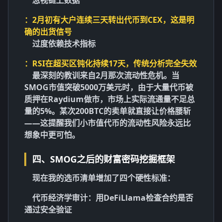
：2月初有大户连续三天转出代币到CEX，这是明
确的出货信号
过度依赖技术指标
：RSI在超买区钝化持续17天，传统分析完全失效
最深刻的教训来自2月那次
流动性危机
。当
SMOG市值突破5000万美元时，由于大量代币被
质押在Raydium做市，市场上实际流通量不足总
量的5%。某次200BTC的卖单就直接让价格腰斩
——这提醒我们小市值代币的
流动性风险
永远比
想象中更可怕。
四、SMOG之后的财富密码挖掘框架
现在我的选币清单增加了四个硬性标准：
代币经济学审计
：用DeFiLlama检查合约是否
通过安全验证