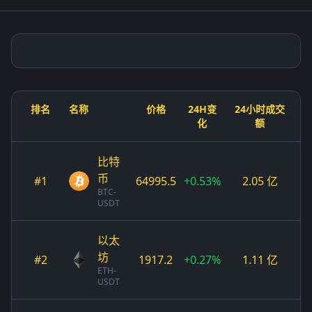
排名
名称
价格
24H变
24小时成交
化
额
比特
币
#1
64995.5
+0.53%
2.05 亿
BTC-
USDT
以太
坊
#2
1917.2
+0.27%
1.11 亿
ETH-
USDT