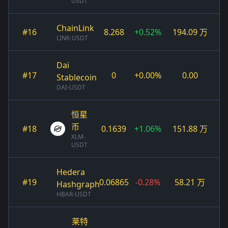
USDT
ChainLink
#16
8.268
+0.52%
194.09 万
LINK-USDT
Dai
#17
0
+0.00%
0.00
Stablecoin
DAI-USDT
恒星
币
#18
0.1639
+1.06%
151.88 万
XLM-
USDT
Hedera
#19
0.06865
-0.28%
58.21 万
Hashgraph
HBAR-USDT
莱特