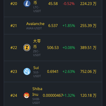
币
#20
45.58
-0.52%
224.23 万
LTC-
USDT
Avalanche
#21
6.537
+1.85%
255.39 万
AVAX-USDT
大零
币
#22
506.53
+0.08%
389.51 万
ZEC-
USDT
Sui
#23
0.6941
+2.63%
752.06 万
SUI-
USDT
Shiba
Inu
#24
0.00000467
+1.32%
120.18 万
SHIB-
USDT