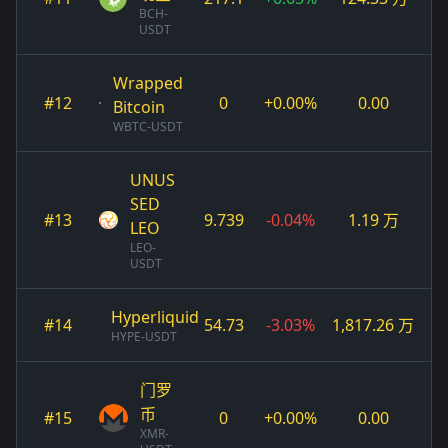
BCH-
USDT
Wrapped
#12
0
+0.00%
0.00
Bitcoin
WBTC-USDT
UNUS
SED
#13
9.739
-0.04%
1.19 万
LEO
LEO-
USDT
Hyperliquid
#14
54.73
-3.03%
1,817.26 万
HYPE-USDT
门罗
币
#15
0
+0.00%
0.00
XMR-