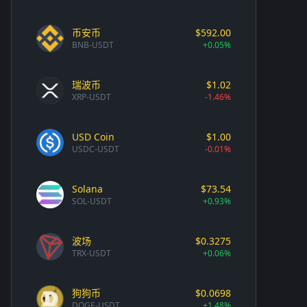
币安币
$592.00
BNB-USDT
+0.05%
瑞波币
$1.02
XRP-USDT
-1.46%
USD Coin
$1.00
USDC-USDT
-0.01%
Solana
$73.54
SOL-USDT
+0.93%
波场
$0.3275
TRX-USDT
+0.06%
狗狗币
$0.0698
DOGE-USDT
+1.48%