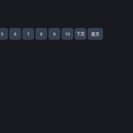
5
6
7
8
9
10
下页
尾页