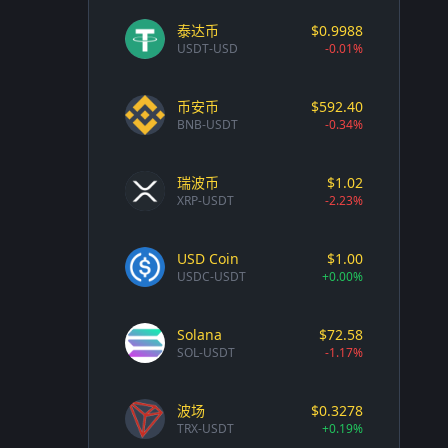
泰达币
$0.9988
USDT-USD
-0.01%
币安币
$592.40
BNB-USDT
-0.34%
瑞波币
$1.02
XRP-USDT
-2.23%
USD Coin
$1.00
USDC-USDT
+0.00%
Solana
$72.58
SOL-USDT
-1.17%
波场
$0.3278
TRX-USDT
+0.19%