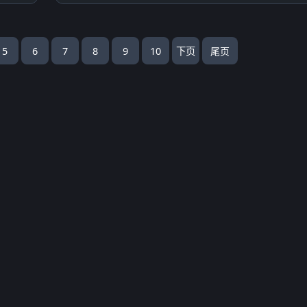
5
6
7
8
9
10
下页
尾页