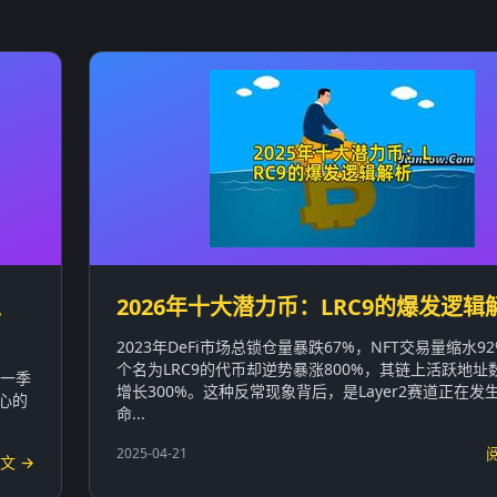
上
2026年十大潜力币：LRC9的爆发逻辑
2023年DeFi市场总锁仓量暴跌67%，NFT交易量缩水9
个名为LRC9的代币却逆势暴涨800%，其链上活跃地址
第一季
增长300%。这种反常现象背后，是Layer2赛道正在发
心的
命...
.
2025-04-21
文 →