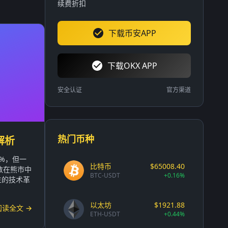
续费折扣
下载币安APP
下载OKX APP
安全认证
官方渠道
热门币种
解析
2%，但一
比特币
$65008.40
数在熊市中
BTC-USDT
+0.16%
生的技术革
以太坊
$1921.88
阅读全文 →
ETH-USDT
+0.44%