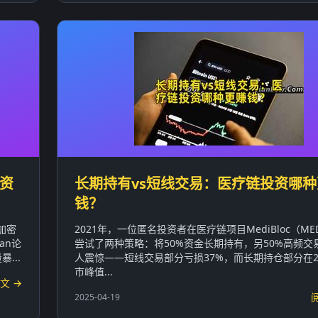
类资
长期持有vs短线交易：医疗链投资哪种
钱？
加密
2021年，一位匿名投资者在医疗链项目MediBloc（M
an论
尝试了两种策略：将50%资金长期持有，另50%高频交
...
人震惊——短线交易部分亏损37%，而长期持仓部分在2
市峰值...
文 →
2025-04-19