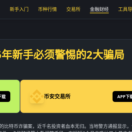
页
新手入门
币种行情
交易所
金融财经
工具
6年新手必须警惕的2大骗局
币安交易所
下载
APP下
亿元的比特币诈骗案，近千名投资者血本无归。当地警方通报显示，