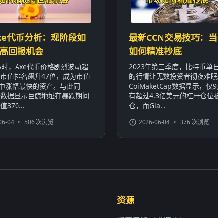
xe代币分析：现阶段如
最新CCN交易技巧：
高回报机会
如何精准抄底
小时，Axe代币价格剧烈波动超
2023年第三季度，比特币单日
，市值排名飙升47位，成为市值
的行情让无数投资者彻夜难眠
名中涨幅最快的资产。与此同
CoiMaketCap数据显示，仅
上数据显示巨鲸地址在暴跌期间
有超过4.3亿美元的杠杆仓位
370...
仓，而Gla...
06-04
•
506 次浏览
2026-06-04
•
376 次浏览
资源