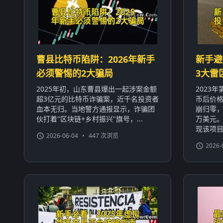
曹县比特币陷阱：2026年新手
新手避
必须警惕的2大骗局
3大雷
2025年初，山东曹县爆出一起涉案金额
2023
超3亿元的比特币诈骗案，近千名投资者
币后价格
血本无归。当地警方通报显示，诈骗团
崩归零，
伙打着"区块链+乡村振兴"旗号，...
万美元
现该项目.
2026-06-04
•
447 次浏览
2026-