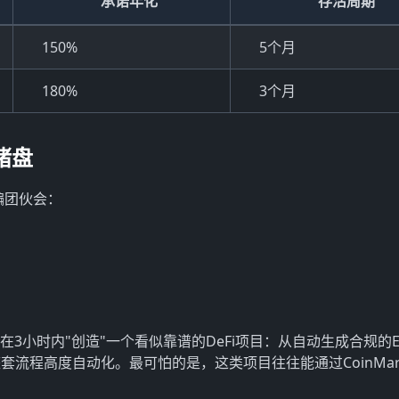
承诺年化
存活周期
150%
5个月
180%
3个月
猪盘
骗团伙会：
3小时内"创造"一个看似靠谱的DeFi项目：从自动生成合规的ER
程高度自动化。最可怕的是，这类项目往往能通过CoinMarke