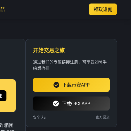
导航
领取返佣
开始交易之旅
通过我们的专属链接注册，可享受20%手
续费折扣
下载币安APP
载
下载OKX APP
安全认证
官方渠道
诈骗团