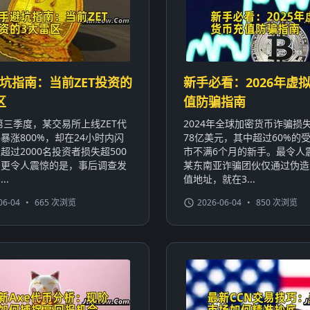
坑指南：当前ZET投资的
新手必看：2026年虚
区
值防骗指南
年第三季度，某交易所上线ZET代
2024年全球加密货币诈骗损
暴涨800%，却在24小时内闪
78亿美元，其中超过60%的
超过2000名投资者损失超500
市不满6个月的新手。最令人
。更令人震惊的是，事后调查发
某东南亚诈骗团伙仅通过伪造
..
值地址，就在3...
06-04
•
665 次浏览
2026-06-04
•
850 次浏览