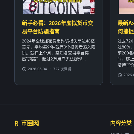
新手必看：2026年虚拟货币交
最新A
易平台防骗指南
何捕捉
2024年全球加密货币诈骗损失高达48亿
过去72
美元，平均每分钟就有9个投资者落入陷
过80%
阱。就在上个月，某知名交易平台突
前200
然"跑路"，超过2万用户无法提现...
时，链
增持了价值
2026-06-04
•
727 次浏览
2026-
₿
币圈网
内容分类