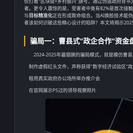
伙打着"区块链+乡村振兴"旗号，通过伪造政府背
者。更令人震惊的是，受害者中竟有82%是首次接
与
目标精准化
正在形成致命组合。当AI换脸技术能
者该如何识破这些精心设计的陷阱？本文将揭示20
骗局一：曹县式"政企合作"资金
2024-2025年最猖獗的骗局模式，就是模仿
制作虚假红头文件，声称获得"数字经济试验区"
租用真实政府办公场所举办推介会
在官网展示PS过的领导视察照片