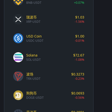
BNB-USDT
+0.07%
瑞波币
$1.03
XRP-USDT
-1.56%
USD Coin
$1.00
USDC-USDT
-0.01%
Solana
$72.67
SOL-USDT
-1.08%
波场
$0.3273
TRX-USDT
-0.23%
狗狗币
$0.0693
DOGE-USDT
-0.56%