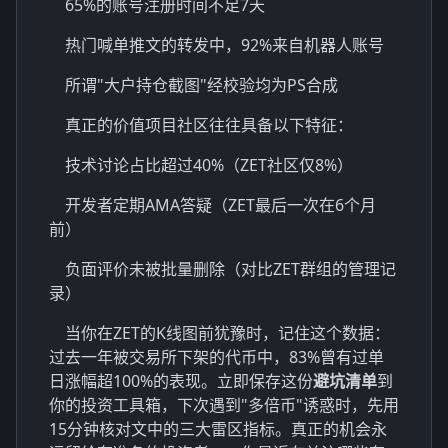
65%的账号注册时间不足7天
热门喊单推文的转发中，92%来自机器人账号
所谓"大户持仓截图"经校验均为PS合成
真正的价值项目社区往往具备以下特征：
技术讨论占比超过40%（ZET社区仅8%）
开发者定期AMA答疑（ZET最后一次在6个月
前）
负面评价未被批量删除（对比ZET群组的管理记
录）
当你在ZET的K线图前犹豫时，记住这个数据：
过去一年被交易所下架的代币中，83%曾有过单
日涨幅超100%的表现。立即保存这份
避坑清单
到
你的投资工具箱，下次遇到"多倍币"诱惑时，先用
15分钟核对文中的三大雷区指标。真正的机会永