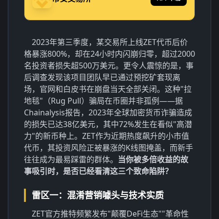
2023年第三季度，某交易所上线ZET代币后价
格暴涨800%，却在24小时内闪崩归零，超过2000
名投资者损失超500万美元。更令人震惊的是，事
后调查发现该项目团队早已通过预挖矿套现离
场，官网和白皮书在崩盘当天全部关闭。这种"拉
地毯"（Rug Pull）骗局在币圈并非孤例——据
Chainalysis报告，2023年全球加密货币诈骗造成
的损失已达38亿美元，其中72%发生在看似"高潜
力"的新币种上。ZET作为近期热度飙升的小市值
代币，其投资风险正被暴涨的K线图掩盖，而新手
往往成为最易踩雷的群体。
当你被多倍收益的故
事吸引时，是否已经看清这三个致命陷阱？
雷区一：混淆营销噱头与技术实质
ZET官方推特频繁发布"颠覆DeFi生态""革命性