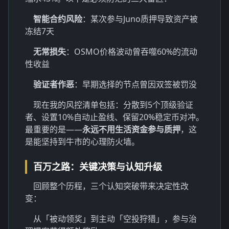
智能合约风险
：某次参与Juno质押导致资产被
冻结7天
无常损失
：OSMO价格波动曾吞噬60%的流动
性收益
验证者作恶
：早期选择的节点曾因双签被罚没
现在我的风控清单包括：分散到5个顶级验证
者、设置10%自动止盈线、保留20%稳定币对冲。
最重要的是——
永远不用生活资金参与质押
，这
是能坚持到牛市的心理防火墙。
百万之路：关键决策与认知升级
回顾整个历程，三个认知突破带来决定性改
变：
从「被动领奖」到主动「空投狩猎」，参与治