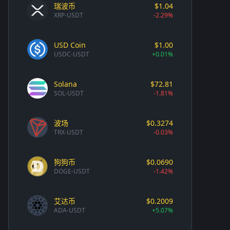
瑞波币
$1.04
XRP-USDT
-2.29%
USD Coin
$1.00
USDC-USDT
+0.01%
Solana
$72.81
SOL-USDT
-1.81%
波场
$0.3274
TRX-USDT
-0.03%
狗狗币
$0.0690
DOGE-USDT
-1.42%
艾达币
$0.2009
ADA-USDT
+5.07%