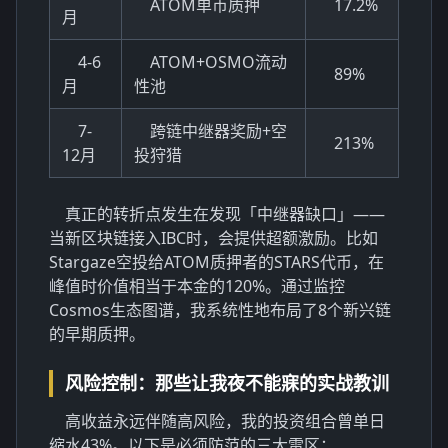
ATOM单币质押
17.2%
月
4-6
ATOM+OSMO流动
89%
月
性池
7-
跨链中继器奖励+空
213%
12月
投狩猎
真正的转折点发生在发现「中继器缺口」——
当新区块链接入IBC时，会提供超额激励。比如
Stargaze空投给ATOM质押者的STARS代币，在
峰值时价值相当于本金的120%。通过监控
Cosmos生态图谱
，我系统性地布局了8个新兴链
的早期质押。
风险控制：那些让我夜不能寐的实战教训
高收益永远伴随高风险，我的投资组合曾单日
缩水43%。以下是必须防范的三大雷区：