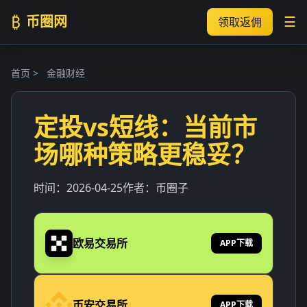
₿
币圈网
☰
领取返佣
首页
>
金融财经
定投vs短线：当前市
场哪种策略更稳妥？
时间：
2026-04-25
作者：
币圈子
欧易交易所
APP下载
币安交易所
APP下载