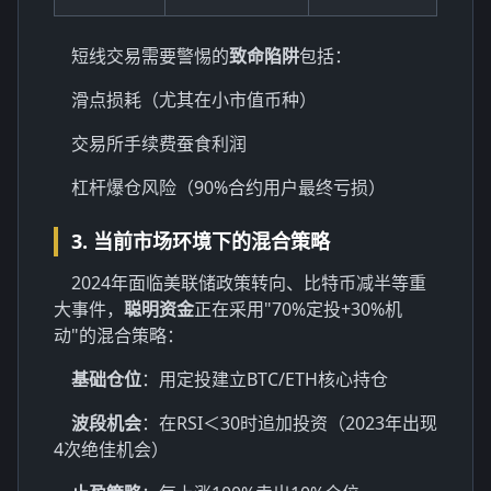
短线交易需要警惕的
致命陷阱
包括：
滑点损耗（尤其在小市值币种）
交易所手续费蚕食利润
杠杆爆仓风险（90%合约用户最终亏损）
3. 当前市场环境下的混合策略
2024年面临美联储政策转向、比特币减半等重
大事件，
聪明资金
正在采用"70%定投+30%机
动"的混合策略：
基础仓位
：用定投建立BTC/ETH核心持仓
波段机会
：在RSI＜30时追加投资（2023年出现
4次绝佳机会）