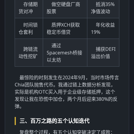
存储期
做空硬盘厂商
抵消35%
货对冲
股票
净值波动
时间锁
质押XCH获取
年化收益
仓套利
稳定币借贷
19%
通过
跨链流
捕获DEFI
Spacemesh桥接
动性挖矿
溢出价值
以太坊
最惊险的时刻发生在2024年9月，当时市场传言
Chia团队抛售代币。我通过链上数据分析发现，
实际是机构OTC买入用于企业级存储抵押，这个
发现让我在恐慌中加仓，两个月后迎来380%的反
弹。
三、百万之路的五个认知迭代
复盘整个过程，有五个认知突破决定了成败：