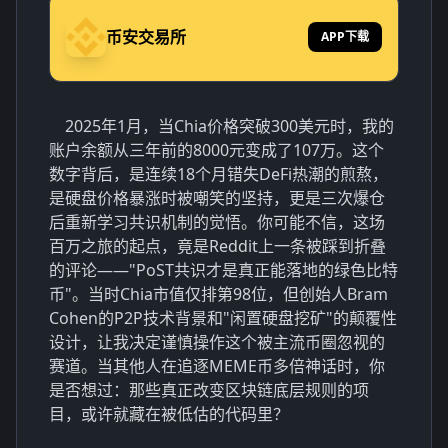
币安交易所
APP下载
2025年1月，当Chia价格突破300美元时，我的
账户余额从三年前的8000元变成了107万。这个
数字背后，是连续18个月错失DeFi热潮的煎熬，
是硬盘价格暴涨时被嘲笑的坚持，更是三次爆仓
后重新学习共识机制的觉悟。你可能不信，这场
百万之旅的起点，竟是Reddit上一条被踩到折叠
的评论——"PoST共识才是真正能落地的绿色比特
币"。当时Chia市值仅排第98位，但创始人Bram
Cohen的P2P技术背景和"闲置硬盘挖矿"的颠覆性
设计，让我决定谨慎操作这个被主流币圈忽视的
赛道。当其他人在追逐MEME币多倍神话时，你
是否想过：那些真正改变区块链底层规则的项
目，或许就藏在被低估的代码里？