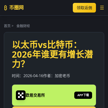
₿
币圈网
☰
领取返佣
首页
>
金融财经
以太币vs比特币：
2026年谁更有增长潜
力？
时间：
2026-04-16
作者：
加密老币
欧易交易所
APP下载