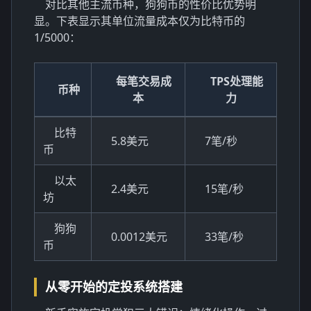
对比其他主流币种，狗狗币的性价比优势明
显。下表显示其单位流量成本仅为比特币的
1/5000：
每笔交易成
TPS处理能
币种
本
力
比特
5.8美元
7笔/秒
币
以太
2.4美元
15笔/秒
坊
狗狗
0.0012美元
33笔/秒
币
从零开始的定投系统搭建