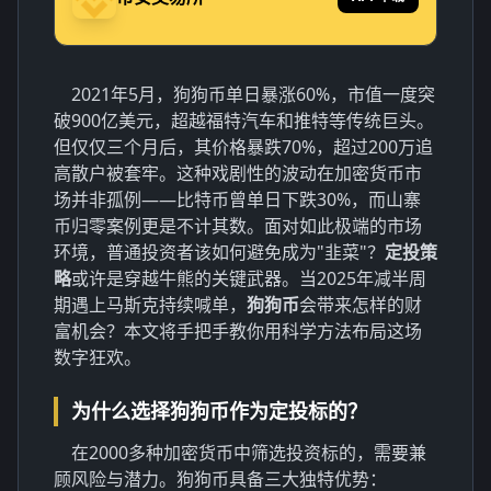
2021年5月，狗狗币单日暴涨60%，市值一度突
破900亿美元，超越福特汽车和推特等传统巨头。
但仅仅三个月后，其价格暴跌70%，超过200万追
高散户被套牢。这种戏剧性的波动在加密货币市
场并非孤例——比特币曾单日下跌30%，而山寨
币归零案例更是不计其数。面对如此极端的市场
环境，普通投资者该如何避免成为"韭菜"？
定投策
略
或许是穿越牛熊的关键武器。当2025年减半周
期遇上马斯克持续喊单，
狗狗币
会带来怎样的财
富机会？本文将手把手教你用科学方法布局这场
数字狂欢。
为什么选择狗狗币作为定投标的？
在2000多种加密货币中筛选投资标的，需要兼
顾风险与潜力。狗狗币具备三大独特优势：