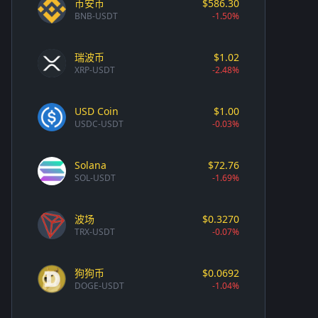
币安币
$586.30
BNB-USDT
-1.50%
瑞波币
$1.02
XRP-USDT
-2.48%
USD Coin
$1.00
USDC-USDT
-0.03%
Solana
$72.76
SOL-USDT
-1.69%
波场
$0.3270
TRX-USDT
-0.07%
狗狗币
$0.0692
DOGE-USDT
-1.04%