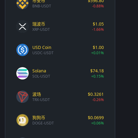
币安币
$596.80
BNB-USDT
-0.88%
瑞波币
$1.05
XRP-USDT
-1.66%
USD Coin
$1.00
USDC-USDT
+0.01%
Solana
$74.18
SOL-USDT
+0.15%
波场
$0.3261
TRX-USDT
-0.26%
狗狗币
$0.0699
DOGE-USDT
+0.06%