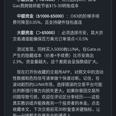
Gas费跨链桥能节省$15-30转账成本
中额资金（$1000-$5000）
：OKX的阶梯手续
费可降至0.05%，且支持硬件钱包直连
大额资金（＞$5000）
：必须选择币安，其大宗
交易通道能确保百万美元订单滑点＜0.5%
测试发现，同样买入5000枚LUNA，在Gate.io
产生的隐藏成本（价差+手续费）比币安高出
2.3%。资金量越大，这个差距会呈指数级扩大。
现在打开你收藏的交易所APP，对照文中的流动
性数据和危险信号清单做个快速诊断。记住，在
波动剧烈的LUNA市场，选择错误的交易平台可能
比判断错行情方向损失更大。如果你曾因交易所
问题导致亏损，欢迎在评论区分享经历——这些
真实教训或许能挽救另一个投资者的本金。点击
收藏本文，下次交易前花30秒复查关键指标，让
每一分钱都走在最安全的通道上。