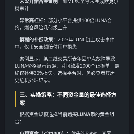
未公开储备金证明
：如MEXC至今未完成默克尔
树审计
异常高杠杆
：部分小平台提供100倍LUNA合
约，爆仓风险几何级上升
模糊的补偿政策
：2023年LUNC链上攻击事件
中，仅币安全额赔付用户损失
案例显示，某二线交易所去年因单点故障导致
LUNA价格显示错误，瞬间触发2000个止损单，最
终仅补偿30%损失。选择平台时，务必查看其历
史危机处理记录。
三、实操策略：不同资金量的最佳选择方
案
根据资金规模选择
当前购买LUNA币
的黄金组
合：
小额资金（＜$1000）
：优先选Bybit，其零