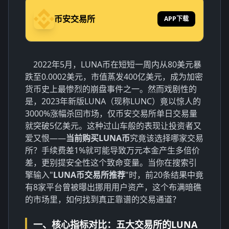
币安交易所
APP下载
2022年5月，LUNA币在短短一周内从80美元暴
跌至0.0002美元，市值蒸发400亿美元，成为加密
货币史上最惨烈的崩盘事件之一。然而戏剧性的
是，2023年新版LUNA（现称LUNC）竟以惊人的
3000%涨幅杀回市场，仅币安交易所单日交易量
就突破5亿美元。这种过山车般的表现让投资者又
爱又恨——
当前购买LUNA币
究竟该选择哪家交易
所？手续费差1%就可能导致万元本金产生多倍价
差，更别提安全性这个致命变量。当你在搜索引
擎输入"
LUNA币交易所推荐
"时，前20条结果中竟
有8家平台曾被曝出挪用用户资产，这个布满暗礁
的市场里，如何找到真正靠谱的交易通道？
一、核心指标对比：五大交易所的LUNA