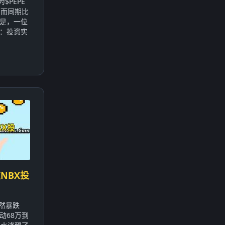
$PEPE
，而同期比
的是，一位
：投资实
NBX投
突然暴跌
动68万到