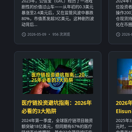
2023年，公信宝（GXC）经历了一场戏
2024
剧性的价值过山车——从年初的0.3美元
位投资者
暴涨至2.4美元后，又在监管风波中暴跌
操作20
80%，市值蒸发超3亿美元。这种剧烈波
仓现货持
动背后...
化在币圈屡
2026-05-09
•
956 次浏览
2026-
医疗链投资避坑指南：2026年
2026
必看的3大陷阱
Eli
2024年第一季度，全球医疗链项目融资
2025
额突破18亿美元，但同期有67%的医疗
元时，一