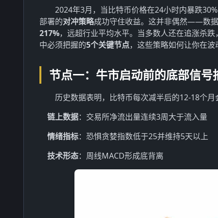
2024年3月，当比特币价格在24小时内暴跌3
部署的
对冲策略
成功守住收益。这并非偶然——数据
217%
，远超行业平均水平。当多数人还在追涨杀跌，
中必须把握的
5个关键节点
，这些策略如何让你在波
节点一：牛市启动前的底部信号
历史数据表明，比特币每次减半后的12-18个
链上数据
：交易所净流出量连续3周大于流入量
情绪指标
：恐惧贪婪指数低于25并维持5天以上
技术形态
：周线MACD形成底背离