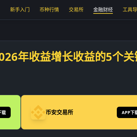
页
新手入门
币种行情
交易所
金融财经
工具
2026年收益增长收益的5个关
币安交易所
下载
APP下