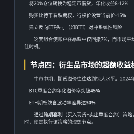
将20%仓位转换为稳定币借贷，年化收益8-12%
购买比特币看跌期权，行权价设置当前价-15%
建立反向ETF头寸（如BITI）对冲系统性风险
这套组合使账户在暴跌中仅回撤7%，而市场平均
佳时机。
节点四：衍生品市场的超额收益
牛市中期，期货溢价往往达到惊人水平。2024
BTC季度合约年化溢价率突破
45%
ETH期权隐含波动率差异达
30%
通过
跨期套利
（买入现货+卖出季度合约）策略，
时，便是执行该策略的理想节点。