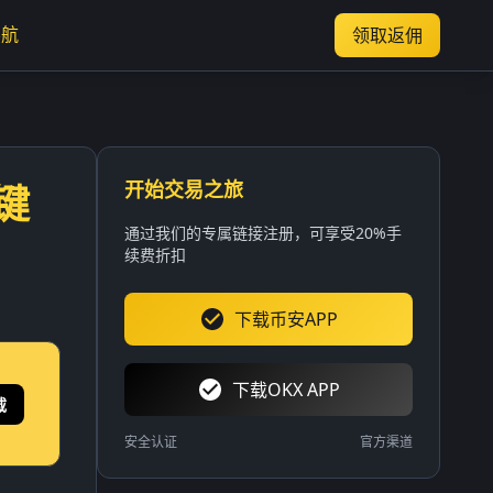
导航
领取返佣
开始交易之旅
键
通过我们的专属链接注册，可享受20%手
续费折扣
下载币安APP
下载OKX APP
载
安全认证
官方渠道