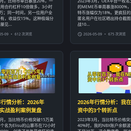
年1月，比特币单日暴涨20%，一
2023年3月，OEX平台一枚名为
用合约杠杆10倍做多，3小时
的MEME币单周暴涨8000%
0万；同一时间，另一位用户全
特币涨幅仅为18%。更疯狂
有，收益仅15%。这种极端分
匿名用户在社区晒出持仓截图
见...
战10...
05-09
•
612 次浏览
2026-05-09
•
675 次浏览
年行情分析：2026年
2026年行情分析：我在
sun实战盈利案例复盘
资中的3个转折点
年3月，当比特币价格突破15万美
2023年3月，当比特币价格
个名为Elisu的山寨币在72小时
40%时，我的NBX账户余额波