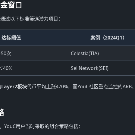
黄金窗口
们通过以下标准筛选潜力项目：
达标阈值
案例（2024Q1）
＞50次
Celestia(TIA)
＜40%
Sei Network(SEI)
的
Layer2板块
代币平均上涨470%，而YouC社区重点监控的ARB
略
。YouC用户当时采取的组合策略包括：