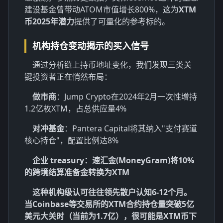
建设基金曾带动ATOM市值增长800%，这为
XTM
币2025年潜力
提供了可量化的参考标的。
机构持仓变动揭示的买入信号
通过分析链上持币地址变化，我们发现三类关
键投资者正在悄然布局：
做市商
：Jump Crypto在2024年2月一次性增持
1.2亿枚XTM，占总供应量4%
对冲基金
：Pantera Capital将其纳入"支付赛道
核心持仓"，配置比例达8%
企业 treasury：速汇金(MoneyGram)将10%
的跨境结算准备金转换为XTM
这种机构级认可往往领先散户认知6-12个月。
当Coinbase等交易所的XTM合约持仓量突破5亿
美元大关时（当前为1.7亿），很可能是
XTM币下