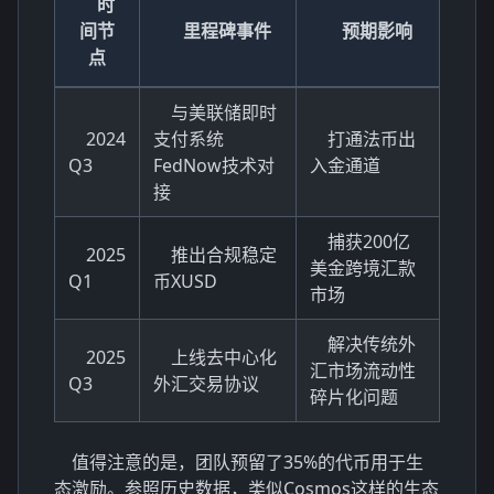
时
间节
里程碑事件
预期影响
点
与美联储即时
2024
支付系统
打通法币出
Q3
FedNow技术对
入金通道
接
捕获200亿
2025
推出合规稳定
美金跨境汇款
Q1
币XUSD
市场
解决传统外
2025
上线去中心化
汇市场流动性
Q3
外汇交易协议
碎片化问题
值得注意的是，团队预留了35%的代币用于生
态激励。参照历史数据，类似Cosmos这样的生态