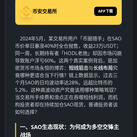
币安交易所
APP下载
2024年5月，某交易所用户「币圈猎手」在SAO
币价单日暴涨40%时全仓抛售，收益23万USDT；
同一周，长期持有者「HODL老炮」却因市场闪崩
导致账户浮亏60%。这两个真实案例背后，是加
密货币市场永恒的博弈：
短线狙击
与
长线布局
究
竟哪种更适合当下行情？链上数据显示，过去三
个月SAO的日均波动率达28%，远超比特币的
5.2%，这种高波动资产究竟该用哪种策略驾驭？
当交易所手续费和滑点正在吞噬短线利润，而机
构投资者却在持续加仓SAO现货，普通投资者该
如何选择？
一、SAO生态现状：为何成为多空交锋主
战场