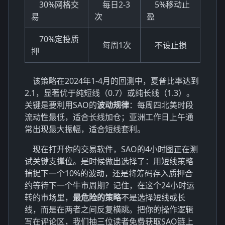
30%网格交
每日2-3
5%移动止
易
次
盈
70%定投质
每周1次
不设止损
押
该策略在2024年1-4月的回测中，夏普比率达到
2.1，显著优于纯短线（0.7）或纯长线（1.3）。
关键是要利用SAO的
波动规律
：每周四北美时段
流动性最低，适合长线加仓；亚洲工作日上午通
常出现最大振幅，适合短线套利。
现在打开你的交易软件，SAO的4小时图正在测
试关键支撑位。是时候做出选择了：用短线策略
捕捉下一个10%的波动，还是将筹码存入质押合
约等待下一个牛市周期？记住，在这个24小时运
转的市场里，
最危险的策略
不是选择短线或长
线，而是在两者之间反复横跳。把你的操作逻辑
写在评论区，我们抽三位读者免费获取SAO链上