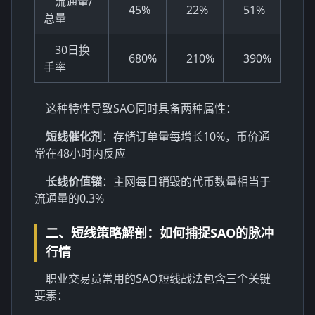
流通量/
45%
22%
51%
总量
30日换
680%
210%
390%
手率
这种特性导致SAO同时具备两种属性：
短线催化剂
：存储订单量每增长10%，币价通
常在48小时内反应
长线价值锚
：主网每日销毁的代币数量相当于
流通量的0.3%
二、短线策略解剖：如何捕捉SAO的脉冲
行情
职业交易员常用的SAO短线战法包含三个关键
要素：