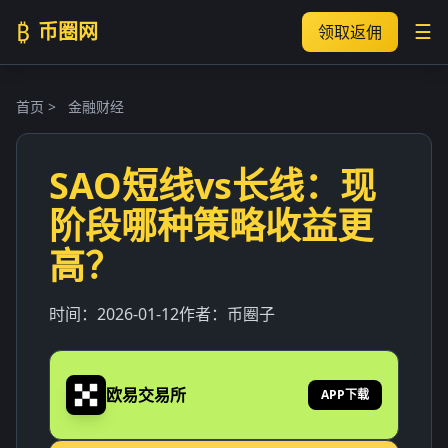
₿
币圈网
☰
领取返佣
首页
>
金融财经
SAO短线vs长线：现
阶段哪种策略收益更
高？
时间：
2026-01-12
作者：
币圈子
欧易交易所
APP下载