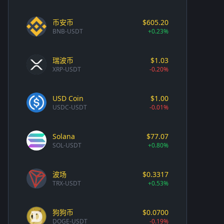
币安币
$605.20
BNB-USDT
+0.23%
瑞波币
$1.03
XRP-USDT
-0.20%
USD Coin
$1.00
USDC-USDT
-0.01%
Solana
$77.07
SOL-USDT
+0.80%
波场
$0.3317
TRX-USDT
+0.53%
狗狗币
$0.0700
DOGE-USDT
-0.19%