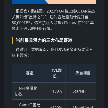
根据官方路线图，2023年Q4将上线
CSTAR生态
关键升级"星际之门"，届时吞吐量预计提升至
50,000TPS。这不禁让人联想到Solana在2021年
技术突破后的多倍行情。
当前最具潜力的三大布局赛道
通过链上数据追踪，我们发现资金正持续流入
以下领域：
TVL增
赛道
代表项目
长
NFT金融化
+180%
StarNFT
协议
GameFi基础
+320%
MetaWorld