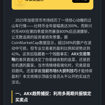
2023年加密货币市场经历了一场惊心动魄的过
山车行情——比特币全年振幅高达300%，而新兴
代币ARX在第四季度突然暴涨800%后迅速腰斩，
让无数追高的投资者损失惨重。据
CoinMarketCap数据显示，超过68%的散户在波
动中亏损，但专业交易者的盈利比例却逆势达到
42%。这背后隐藏着一个残酷事实：
ARX交易策
略
的差异直接决定了你是被收割的韭菜，还是抓
住机遇的赢家。当市场情绪极端化时，究竟是盲
目跟风，还是掌握
当前市场5大获利技巧
才能持续
盈利？本文将揭示顶级交易员从不公开的实战方
法论。
一、ARX趋势捕捉：利用多周期共振锁定
买卖点