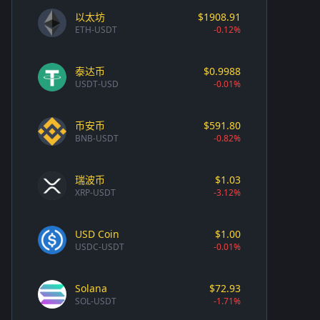
以太坊
$1908.91
ETH-USDT
-0.12%
泰达币
$0.9988
USDT-USD
-0.01%
币安币
$591.80
BNB-USDT
-0.82%
瑞波币
$1.03
XRP-USDT
-3.12%
USD Coin
$1.00
USDC-USDT
-0.01%
Solana
$72.93
SOL-USDT
-1.71%