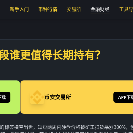
页
新手入门
币种行情
交易所
金融财经
工具
阶段谁更值得长期持有？
币安交易所
下载
APP下
币」的标签横空出世，短短两周内硬盘价格被矿工扫货暴涨300%，