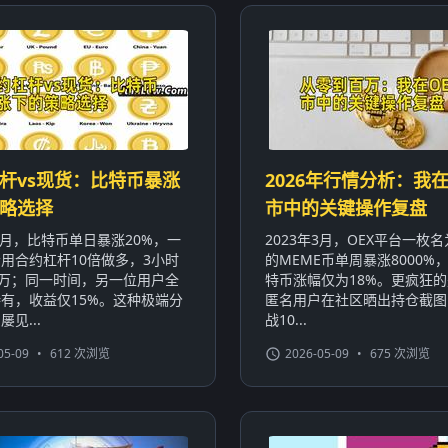
杆vs现货：比特币暴涨
2026年行情分析：我在
略选择
市中的关键操作复盘
年1月，比特币单日暴涨20%，一
2023年3月，OEX平台一枚名为
用合约杠杆10倍做多，3小时
的MEME币单周暴涨8000%
0万；同一时间，另一位用户全
特币涨幅仅为18%。更疯狂
有，收益仅15%。这种极端分
匿名用户在社区晒出持仓截图
见...
战10...
05-09
•
612 次浏览
2026-05-09
•
675 次浏览