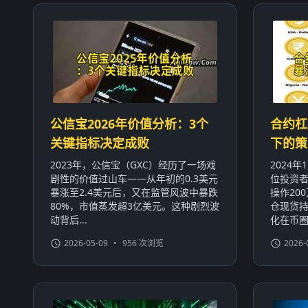
公信宝2026年价值分析：3个
合约杠
关键指标决定成败
下的策
2023年，公信宝（GXC）经历了一场戏
2024
剧性的价值过山车——从年初的0.3美元
位投资者
暴涨至2.4美元后，又在监管风波中暴跌
操作20
80%，市值蒸发超3亿美元。这种剧烈波
仓现货持
动背后...
化在币圈屡
2026-05-09
•
956 次浏览
2026-