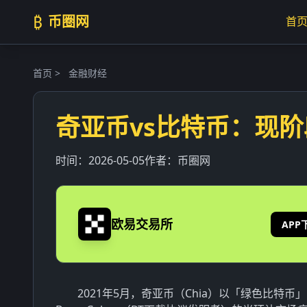
₿
币圈网
首
首页
>
金融财经
奇亚币vs比特币：现
时间：
2026-05-05
作者：
币圈网
欧易交易所
APP
2021年5月，奇亚币（Chia）以「绿色比特