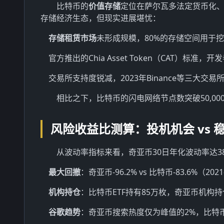
比特币的
价值存储
定位在萨尔瓦多法定货币化、M
存储经济生态，但现实进展堪忧：
存储租赁市场
未形成规模，80%的存储空间用于
官方推出的Chia Asset Token（CAT）标准，
交易所支持度锐减，2023年Binance等三大交
相比之下，比特币的闪电网络节点数突破50,00
风险收益比测算：投机机会 vs 
从波动率指标来看，奇亚币30日年化波动率达38
最大回撤
：奇亚币-96.2% vs 比特币-83.6%（2021
机构持仓
：比特币ETF持有85万枚，奇亚币机构持
谷歌趋势
：奇亚币搜索热度仅为峰值的2%，比特币