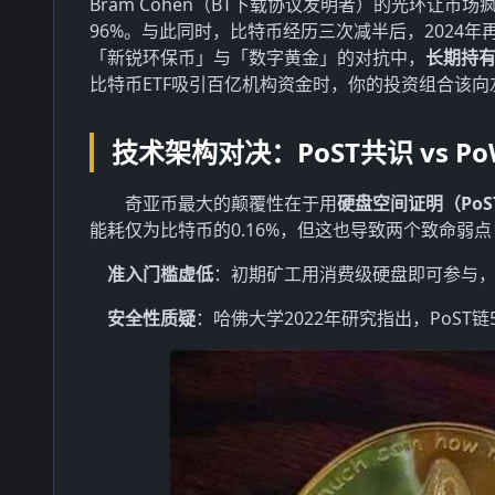
Bram Cohen（BT下载协议发明者）的光环让市
96%。与此同时，比特币经历三次减半后，2024年
「新锐环保币」与「数字黄金」的对抗中，
长期持
比特币ETF吸引百亿机构资金时，你的投资组合该向
技术架构对决：PoST共识 vs P
奇亚币最大的颠覆性在于用
硬盘空间证明（PoS
能耗仅为比特币的0.16%，但这也导致两个致命弱点
准入门槛虚低
：初期矿工用消费级硬盘即可参与，
安全性质疑
：哈佛大学2022年研究指出，PoST链