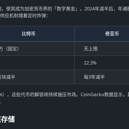
，使其成为加密货币界的「数字黄金」。2024年减半后，年通
币的供应机制埋着定时炸弹：
比特币
奇亚币
00万（固定）
无上限
22.3%
万块减半
每3年减半
0%），这些代币的解锁将持续施压市场。CoinGecko数据显示
。
值存储