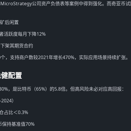
icroStrategy公司资产负债表等案例中得到强化。而奇亚币
挖矿后闲置
开发者活跃度每月下降12%
易所下架其期货合约
0个，支持商户数较2021年增长470%，实际应用场景持续扩张。
稳健配置
0%，是比特币（65%）的5.8倍。但高风险未必对应高回报：
-2024）
仓占比＜0.3%
保持基准值70%