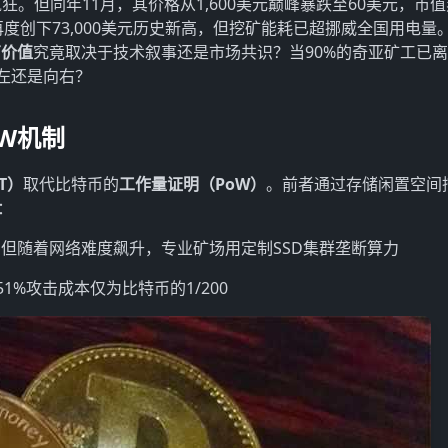
场疯狂。但同年11月，其价格从1,600美元巅峰暴跌至60美元，市
再度创下73,000美元历史新高，但挖矿能耗已超挪威全国用电量
有价值
究竟取决于技术叙事还是市场共识？当90%的奇亚矿工已
左还是向右？
oW机制
T）
取代比特币的
工作量证明（PoW）
。前者通过存储闲置空间
：
但随着网络难度飙升，专业矿场用定制SSD集群垄断算力
51%攻击成本仅为比特币的1/200