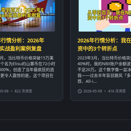
年行情分析：2026年
2026年行情分析：我在
sun实战盈利案例复盘
资中的3个转折点
年3月，当比特币价格突破15万美
2023年3月，当比特币价格
个名为Elisu的山寨币在72小时
40%时，我的NBX账户余额波
800%，创造了当年最疯狂的造
不足20万。这个数字像一盆
。更令人震惊的是，这个项目在
我——过去半年盲目跟风「多
荐、All-i...
05-09
•
822 次浏览
2026-05-09
•
416 次浏览