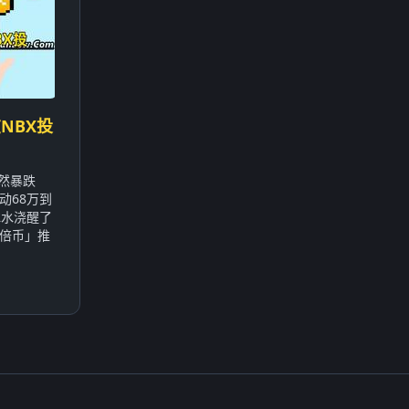
NBX投
突然暴跌
动68万到
冰水浇醒了
倍币」推