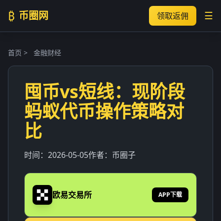
₿
币圈网
☰
领取返佣
首页
>
金融财经
囤币vs短线：现阶段
蚂蚁代币操作策略对
比
时间：
2026-05-05
作者：
币圈子
欧易交易所
APP下载