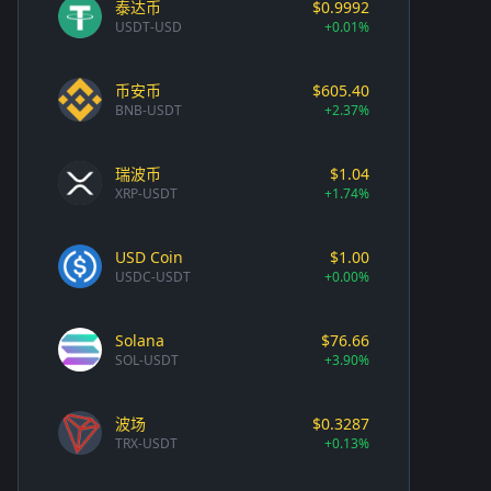
泰达币
$0.9992
USDT-USD
+0.01%
币安币
$605.40
BNB-USDT
+2.37%
瑞波币
$1.04
XRP-USDT
+1.74%
USD Coin
$1.00
USDC-USDT
+0.00%
Solana
$76.66
SOL-USDT
+3.90%
波场
$0.3287
TRX-USDT
+0.13%