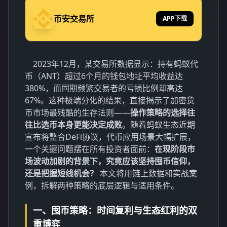
币安交易所
APP下载
2023年12月，某交易所数据显示：持有蚂蚁代
币（ANT）超过6个月的钱包地址平均收益达
380%，而同期频繁交易者的亏损比例却高达
67%。这种极端分化的结果，直接揭示了加密货
币市场最残酷的生存法则——
操作策略的选择往
往比选币本身更能决定成败
。随着蚂蚁生态近期
宣布将整合DeFi协议，代币应用场景大幅扩展，
一个关键问题摆在所有投资者面前：
在现阶段市
场波动加剧的背景下，究竟应该坚持囤币信仰，
还是把握短线机会？
本文将用链上数据和实战案
例，拆解两种策略的底层逻辑与适用条件。
一、囤币策略：时间复利与生态红利的双
重博弈