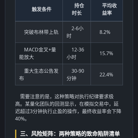
持仓
平均收
触发条件
时长
益率
2-6小
突破布林带上轨
8.2%
时
MACD金叉+量
12-36
15.7%
能放大
小时
重大生态公告发
30-90
22.4%
布
分钟
需要注意的是，这种策略对执行纪律要求极
高。某量化团队的回测显示，在模拟交易中，延
迟超过3分钟执行止盈的操作，最终收益率会下降
40%。
三、风险矩阵：两种策略的致命陷阱清单