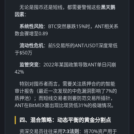
无论是囤币还是短线，都需要警惕这些
黑天鹅
因素
：
系统性风险
：BTC突然暴跌15%时，ANT相关系
数会骤增至0.89
流动性危机
：前5交易所的ANT/USDT深度常低
于$50万
监管突变
：2022年某国政策导致ANT单日闪崩
42%
特别对囤币者而言，需要关注质押合约的智能
审计报告（最近一次发现的中危漏洞影响了7%的
质押池）；而短线交易者则要防范交易所插针，
ANT在BitMEX曾出现比现货低31%的极端情况。
四、混合策略：动态平衡的黄金分割点
资深交易员往往采用
7:3法则
：将70%资产用于