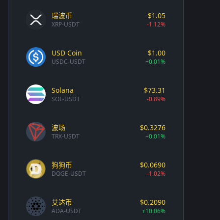
瑞波币
$1.05
XRP-USDT
-1.12%
USD Coin
$1.00
USDC-USDT
+0.01%
Solana
$73.31
SOL-USDT
-0.89%
波场
$0.3276
TRX-USDT
+0.01%
狗狗币
$0.0690
DOGE-USDT
-1.02%
艾达币
$0.2090
ADA-USDT
+10.06%