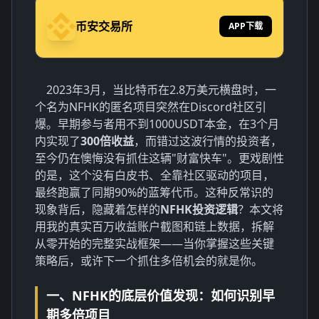
币安交易所
APP下载
2023年3月，当比特币在2.8万美元横盘时，一
个名为NFHK的匿名项目突然在Discord社区引
爆。早期参与者用不到1000USDT本金，在3个月
内实现了
300倍收益
，而错过这波行情的投资者，
至今仍在懊悔没有抓住这辆"财富快车"。更戏剧性
的是，这个没有白皮书、全靠社区驱动的项目，
最终跑赢了同期90%的蓝筹代币。这种反常识的
现象背后，隐藏着怎样的
NFHK投资逻辑
？本文将
用我的真实百万收益账户截图和链上数据，拆解
从零开始的完整实战框架——当你掌握这些关键
策略后，或许下一个抓住多倍机会的就是你。
一、NFHK的底层价值发现：如何识别早
期多倍项目