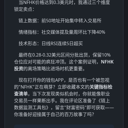
当NFHK价格达到0.3美元时，我通过三个维度
锁定卖点：
链上数据：前50地址开始集中转入交易所
情绪指标：社交媒体提及量周环比下降40%
技术形态：日线RSI连续5日超买
最终在0.28-0.32美元区间分批出货，保留10%
仓位应对可能的疯狂冲顶。这个案例证明，
NFHK
投资
的离场策略比进场时机更重要。
现在打开你的钱包APP，是否也有一个被忽视
的"NFHK"正在萌芽？立即收藏本文的
关键指标检
查清单
，当下次发现类似机会时，你就能像职业
交易员一样果断出手。我在评论区准备了《链上
数据监测工具包》，留言"财富密码"即可获取——
你准备好迎接属于自己的百万故事了吗？