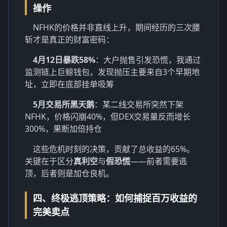
操作
NFHK的价格并非直线上升，期间经历的三次腰
斩才是真正的财富密码：
4月12日暴跌58%
：大户抛售引发恐慌，我通过
监测链上巨鲸钱包，发现抛压主要来自3个早期地
址，立即在底部挂单吸筹
5月交易所黑天鹅
：某二线交易所突然下架
NFHK，价格闪崩40%，但DEX交易量反而增长
300%，果断加倍持仓
这些危机时刻的决策，贡献了总收益的65%。
关键在于区分
真利空
与
假恐慌
——前者需要逃
顶，后者则是加仓良机。
四、终极逃顶策略：如何捕捉百万收益的
完美卖点