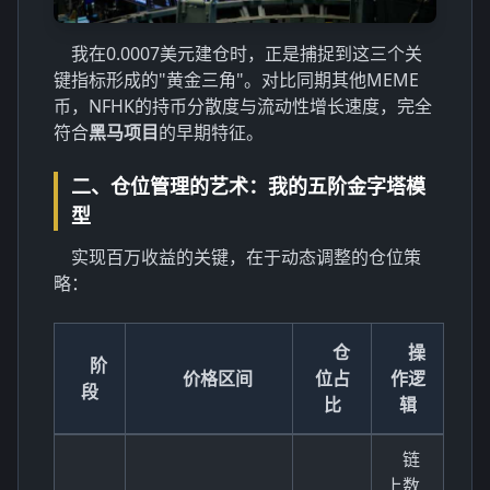
我在0.0007美元建仓时，正是捕捉到这三个关
键指标形成的"黄金三角"。对比同期其他MEME
币，NFHK的持币分散度与流动性增长速度，完全
符合
黑马项目
的早期特征。
二、仓位管理的艺术：我的五阶金字塔模
型
实现百万收益的关键，在于动态调整的仓位策
略：
仓
操
阶
价格区间
位占
作逻
段
比
辑
链
上数