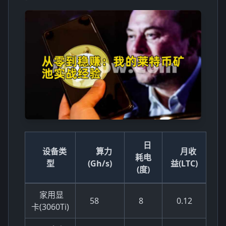
日
设备类
算力
月收
耗电
型
(Gh/s)
益(LTC)
(度)
家用显
58
8
0.12
卡(3060Ti)