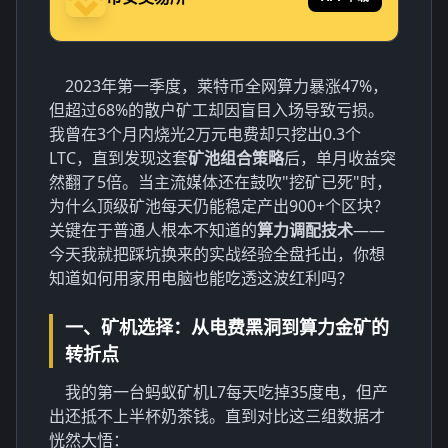
2023年第一季度，莱特币全网算力暴涨47%，
但超过68%的散户矿工却因盲目入场导致亏损。
我曾在3个月内烧光2万元电费却只挖出0.3个
LTC，直到发现这套
矿池组合策略
后，单月收益突
然翻了5倍。当主流媒体还在鼓吹"挖矿已死"时，
为什么顶级矿池每天仍能稳定产出900+个区块？
关键在于普通人根本不知道的
算力调配技术
——
今天我就把踩坑换来的实战经验全盘托出，你想
知道如何用家用电脑也能吃透这波红利吗？
一、矿机选择：从电费黑洞到算力金矿的
转折点
我的第一台蚂蚁矿机L7每天吃掉35度电，但产
出还抵不上半杯奶茶钱。直到对比这三组数据才
恍然大悟：