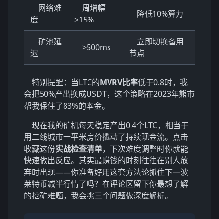
网络难
周增幅
降低10%算力
度
>15%
矿池延
立即切换备用
>500ms
迟
节点
特别提醒：当LTC的
MVRV比率
低于0.8时，我
会把50%产出换成USDT，这个策略在2023年熊市
帮我保住了83%的本金。
现在我的矿机每天稳定产出0.4个LTC，相当于
用二线城市一平米房价撬动了持续现金流。点击
收藏这份
实战检查清单
，下次难度调整时你就能
快速做出反应。其实最赚钱的时刻往往在别人放
弃时出现——你准备好用这套方法论抓住下一波
莱特币减半行情了吗？在评论区留下你最想了解
的挖矿难题，我会挑三个问题做深度解析。