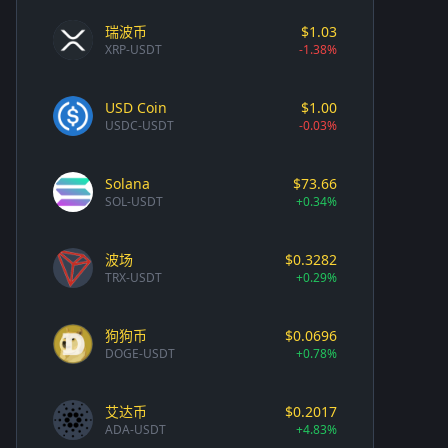
瑞波币
$1.03
XRP-USDT
-1.38%
USD Coin
$1.00
USDC-USDT
-0.03%
Solana
$73.66
SOL-USDT
+0.34%
波场
$0.3282
TRX-USDT
+0.29%
狗狗币
$0.0696
DOGE-USDT
+0.78%
艾达币
$0.2017
ADA-USDT
+4.83%