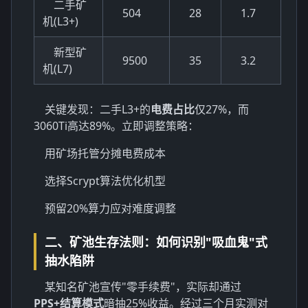
二手矿
504
28
1.7
机(L3+)
新型矿
9500
35
3.2
机(L7)
关键发现：二手L3+的
电费占比
仅27%，而
3060Ti高达89%。立即调整策略：
用矿场托管分摊电费成本
选择Scrypt算法优化机型
预留20%算力应对难度调整
二、矿池生存法则：如何识别"吸血鬼"式
抽水陷阱
某知名矿池宣传"零手续费"，实际却通过
PPS+结算模式
暗抽25%收益。经过三个月实测对