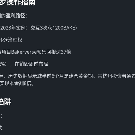
四步操作指南
制的
盈利路径
：
23年案例：交互3次获1200BAKE）
年化+治理权
目Bakerverse预售回报达37倍
毁2%），在销毁周前布局
减半，历史数据显示减半前6个月是建仓黄金期。某杭州投资者通
中实现本金翻8倍。
陷阱
意：
失