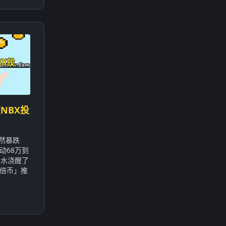
NBX投
突然暴跌
动68万到
冰水浇醒了
倍币」推