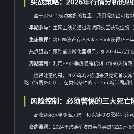
实战策略：2026年行情分析的
基于对50个成功案例的复盘，我们提炼出可复
早期参与
：主网上线前通过测试网交互获取空投（20
生态质押
：将60%资产存入BakerBank获得15%
热点狙击
：跟踪官方孵化器项目，如2024年元宇宙项
周期套利
：利用BAKE季度通缩机制（每90天销
值得注意的是，2025年Q2将迎来贝克链首次
略（每周$500），在类似条件的Fantom减半周期
风险控制：必须警惕的三大死亡
高收益永远伴随高风险，贝克链投资需特别注
合约漏洞
：2024年跨链桥攻击事件导致$220万损