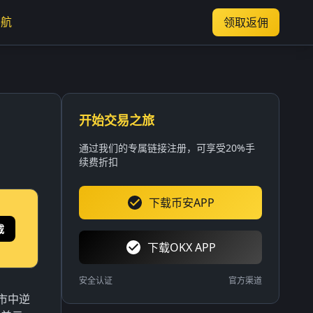
导航
领取返佣
开始交易之旅
通过我们的专属链接注册，可享受20%手
续费折扣
下载币安APP
载
下载OKX APP
安全认证
官方渠道
熊市中逆