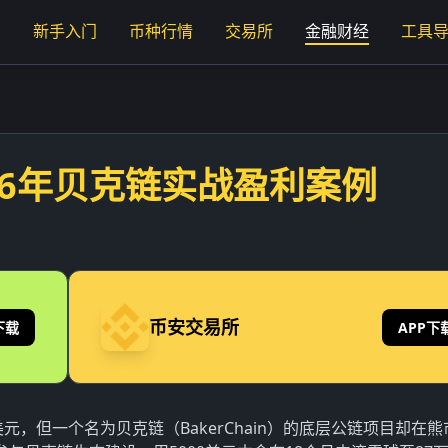
页
新手入门
币种行情
交易所
金融财经
工具
026年贝克链实战盈利案例
币安交易所
下载
APP下
美元，但一个名为贝克链（BakerChain）的底层公链项目却在