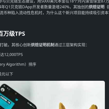
与贝克链生态建设，用5000美元本金在18个月内滚雪球至87
年Q1贝克链DApp开发者数量激增240%，其独创的
烘焙证明（P
流币种陷入流动性危机时，为什么这个新兴项目能持续吸引资本
万级TPS
底打破。其核心创新
烘焙证明机制
通过三层架构实现：
,000TPS
Algorithm）排序
美元以下