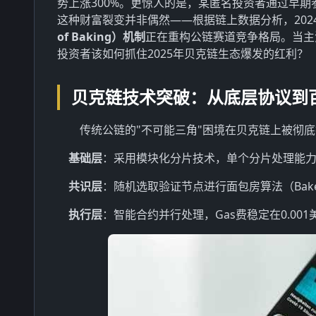
势上涨300%。更惊人的是，某匿名投资者通过早期参
这种财富裂变并非偶然——根据链上数据分析，2024
of Baking）机制
正在重构公链赛道竞争格局。当主
投资者该如何抓住2025年贝克链生态爆发的红利？
贝克链技术突破：从底层协议到百
传统公链的"不可能三角"困境在贝克链上被彻
基础层
：采用模块化分片技术，单个分片处理能力达12
共识层
：随机选取验证节点进行面包房算法（Bakery 
执行层
：智能合约并行处理，Gas费稳定在0.001