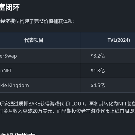
富闭环
的
经济模型
构建了完整价值捕获体系：
代表项目
TVL(2024)
erSwap
$3.2亿
enNFT
$1.8亿
kie Kingdom
$4.5亿
济。玩家通过质押BAKE获得游戏代币FLOUR，再将其转化为NFT装
通过游戏打金月收入突破20万美元，而早期投资者在游戏代币上线首周即