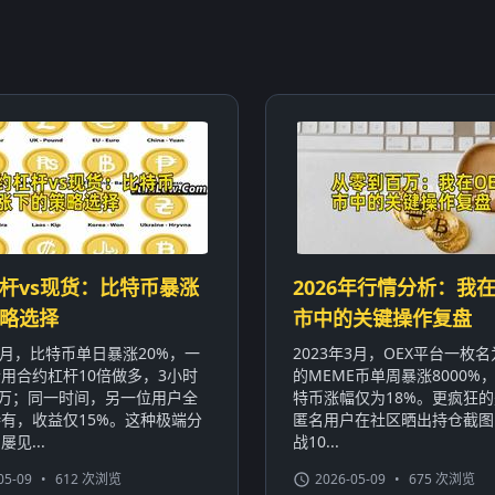
杆vs现货：比特币暴涨
2026年行情分析：我在
略选择
市中的关键操作复盘
年1月，比特币单日暴涨20%，一
2023年3月，OEX平台一枚名为
用合约杠杆10倍做多，3小时
的MEME币单周暴涨8000%
0万；同一时间，另一位用户全
特币涨幅仅为18%。更疯狂
有，收益仅15%。这种极端分
匿名用户在社区晒出持仓截图
见...
战10...
05-09
•
612 次浏览
2026-05-09
•
675 次浏览