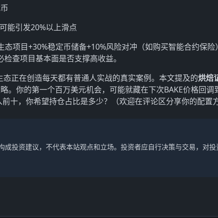
代币
可能引发20%以上滑点
0%生态项目+30%稳定币储备+10%风险对冲（如购买智能合约保
时，务必检查项目基本面是否支撑高收益。
生态正在创造每天都有普通人实战的真实案例。本文提及的
烘焙
略。你的第一个百万美元机会，可能就藏在下次BAKE价格回调到
进入前十，你希望持仓占比是多少？（欢迎在评论区分享你的配置
不构成投资建议，不代表本站观点和立场。投资者应自行决策与交易，对投