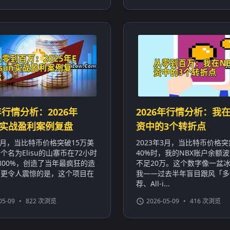
年行情分析：2026年
2026年行情分析：我在
sun实战盈利案例复盘
资中的3个转折点
年3月，当比特币价格突破15万美
2023年3月，当比特币价格
个名为Elisu的山寨币在72小时
40%时，我的NBX账户余额波
800%，创造了当年最疯狂的造
不足20万。这个数字像一盆
。更令人震惊的是，这个项目在
我——过去半年盲目跟风「多
荐、All-i...
05-09
•
822 次浏览
2026-05-09
•
416 次浏览