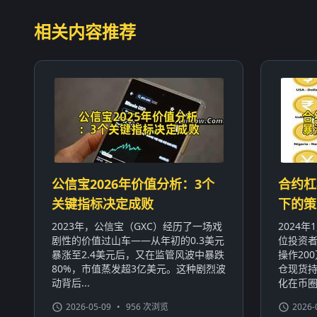
相关内容推荐
公信宝2026年价值分析：3个
合约杠
关键指标决定成败
下的策
2023年，公信宝（GXC）经历了一场戏
2024
剧性的价值过山车——从年初的0.3美元
位投资者
暴涨至2.4美元后，又在监管风波中暴跌
操作20
80%，市值蒸发超3亿美元。这种剧烈波
仓现货持
动背后...
化在币圈屡
2026-05-09
•
956 次浏览
2026-