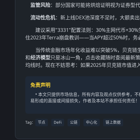
监管风险
：部分国家可能将烘焙证明视为证券型
流动性危机
：新上线DEX池深度不足时，大额卖出
建议采用"3331"配置法则：30%主网代币+3
住2023年Terra崩盘教训——当APY超过50%
当传统金融市场年化收益难以突破5%，贝克链
和
经济模型
只是冰山一角，点击收藏随时查阅最新策
均线时。现在不妨思考：如果2025年贝克链市值
免责声明
• 本文只提供市场信息，所有内容及观点仅供参考，
易形成的直接或间接损失，作者及本站不承担任何责任！
Tag：
节点
DeFi
公链
中心化
链上数据