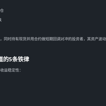
持仓
跌
元时，同时持有现货并用合约做短期回调对冲的投资者，其资产波
道的5条铁律
升收益稳定性：