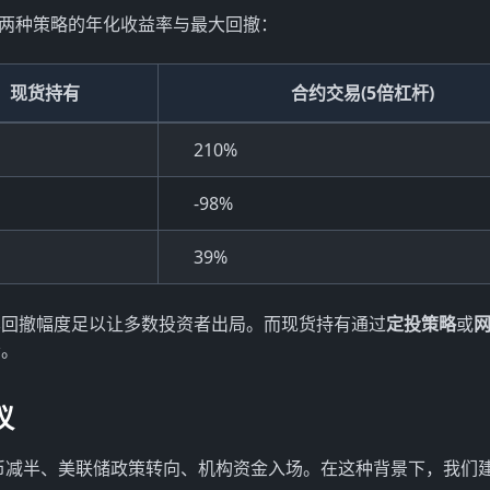
对比两种策略的年化收益率与最大回撤：
现货持有
合约交易(5倍杠杆)
210%
-98%
39%
其回撤幅度足以让多数投资者出局。而现货持有通过
定投策略
或
者。
议
特币减半、美联储政策转向、机构资金入场。在这种背景下，我们