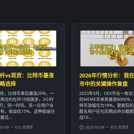
杆vs现货：比特币暴涨
2026年行情分析：我在
略选择
市中的关键操作复盘
年1月，比特币单日暴涨20%，一
2023年3月，OEX平台一枚名为
用合约杠杆10倍做多，3小时
的MEME币单周暴涨8000%
0万；同一时间，另一位用户全
特币涨幅仅为18%。更疯狂
有，收益仅15%。这种极端分
匿名用户在社区晒出持仓截图
见...
战10...
05-09
•
612 次浏览
2026-05-09
•
675 次浏览