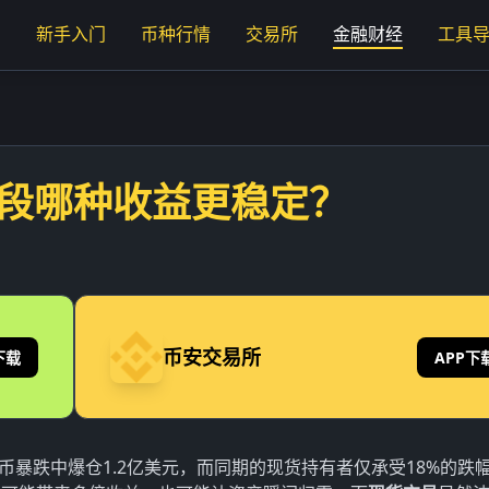
页
新手入门
币种行情
交易所
金融财经
工具
阶段哪种收益更稳定？
币安交易所
下载
APP下
特币暴跌中爆仓1.2亿美元，而同期的现货持有者仅承受18%的跌