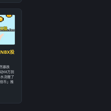
NBX投
突然暴跌
动68万到
冰水浇醒了
倍币」推