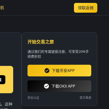
导航
领取返佣
开始交易之旅
通过我们的专属链接注册，可享受20%手
续费折扣
下载币安APP
载
下载OKX APP
安全认证
官方渠道
幅。这种