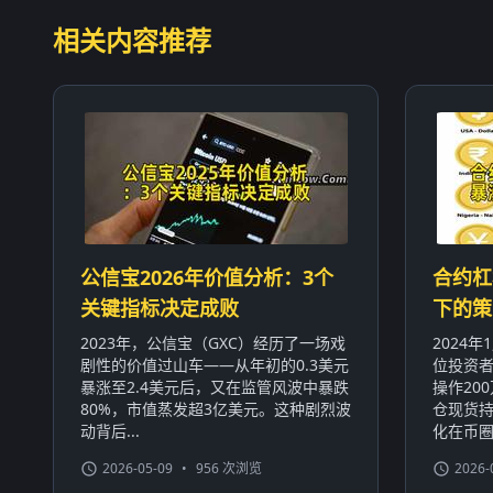
相关内容推荐
公信宝2026年价值分析：3个
合约杠
关键指标决定成败
下的策
2023年，公信宝（GXC）经历了一场戏
2024
剧性的价值过山车——从年初的0.3美元
位投资者
暴涨至2.4美元后，又在监管风波中暴跌
操作20
80%，市值蒸发超3亿美元。这种剧烈波
仓现货持
动背后...
化在币圈屡
2026-05-09
•
956 次浏览
2026-