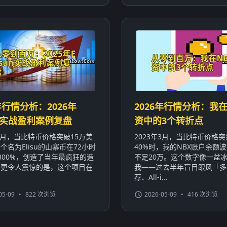
年行情分析：2026年
2026年行情分析：我在
sun实战盈利案例复盘
资中的3个转折点
年3月，当比特币价格突破15万美
2023年3月，当比特币价格
个名为Elisu的山寨币在72小时
40%时，我的NBX账户余额波
800%，创造了当年最疯狂的造
不足20万。这个数字像一盆
。更令人震惊的是，这个项目在
我——过去半年盲目跟风「多
荐、All-i...
05-09
•
822 次浏览
2026-05-09
•
416 次浏览