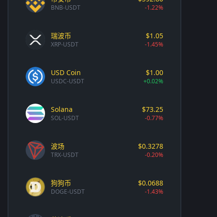
BNB-USDT
-1.22%
瑞波币
$1.05
XRP-USDT
-1.45%
USD Coin
$1.00
USDC-USDT
+0.02%
Solana
$73.25
SOL-USDT
-0.77%
波场
$0.3278
TRX-USDT
-0.20%
狗狗币
$0.0688
DOGE-USDT
-1.43%