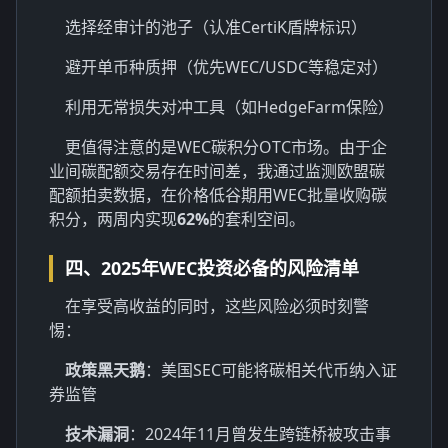
选择经审计的池子（认准CertiK盾牌标识）
避开单币种质押（优先WEC/USDC等稳定对）
利用无常损失对冲工具（如HedgeFarm保险）
更值得注意的是WEC碳积分OTC市场。由于企
业间碳配额交易存在时间差，我通过监测欧盟碳
配额拍卖数据，在价格低谷期用WEC批量收购碳
积分，两周内实现
62%
的套利空间。
四、2025年WEC投资必备的风险清单
在享受高收益的同时，这些风险必须时刻警
惕：
政策黑天鹅
：美国SEC可能将碳相关代币纳入证
券监管
技术漏洞
：2024年11月曾发生跨链桥被攻击事