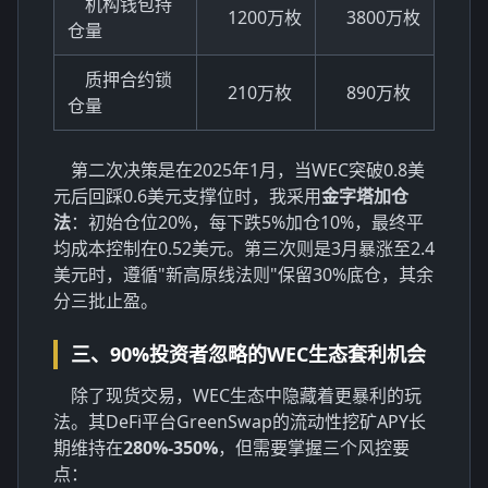
机构钱包持
1200万枚
3800万枚
仓量
质押合约锁
210万枚
890万枚
仓量
第二次决策是在2025年1月，当WEC突破0.8美
元后回踩0.6美元支撑位时，我采用
金字塔加仓
法
：初始仓位20%，每下跌5%加仓10%，最终平
均成本控制在0.52美元。第三次则是3月暴涨至2.4
美元时，遵循"新高原线法则"保留30%底仓，其余
分三批止盈。
三、90%投资者忽略的WEC生态套利机会
除了现货交易，WEC生态中隐藏着更暴利的玩
法。其DeFi平台GreenSwap的流动性挖矿APY长
期维持在
280%-350%
，但需要掌握三个风控要
点：