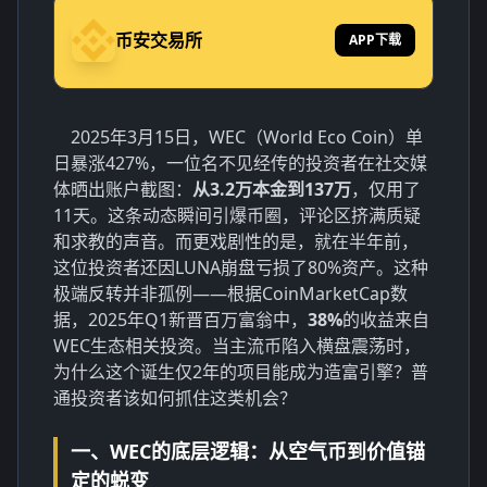
币安交易所
APP下载
2025年3月15日，WEC（World Eco Coin）单
日暴涨427%，一位名不见经传的投资者在社交媒
体晒出账户截图：
从3.2万本金到137万
，仅用了
11天。这条动态瞬间引爆币圈，评论区挤满质疑
和求教的声音。而更戏剧性的是，就在半年前，
这位投资者还因LUNA崩盘亏损了80%资产。这种
极端反转并非孤例——根据CoinMarketCap数
据，2025年Q1新晋百万富翁中，
38%
的收益来自
WEC生态相关投资。当主流币陷入横盘震荡时，
为什么这个诞生仅2年的项目能成为造富引擎？普
通投资者该如何抓住这类机会？
一、WEC的底层逻辑：从空气币到价值锚
定的蜕变