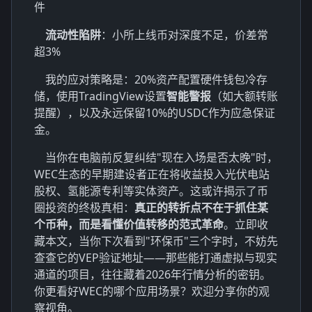
件
流动性陷阱
：小所上线币对深度不足，价差常
超3%
我的应对策略是：20%资产配置硬件钱包冷存
储，使用TradingView设置
智能警报
（如大额转账
提醒），以及永远保留10%的USDC作为应急保证
金。
当你在电脑前反复纠结"现在入场是否太晚"时，
WEC生态的早期建设者正在将收益投入光伏电站
股权、氢能源专利等实体资产。这或许揭示了币
圈投资的终极真相：
真正的转折点不在于抓住某
个币种，而是看懂价值转移的范式革命
。立即收
藏本文，当你下次看到"环保币"三个字时，不妨先
查查它的VEP验证地址——那些能打通虚拟与现实
通道的项目，往往藏着2026年行情分析的密钥。
你更看好WEC的哪个应用场景？欢迎分享你的观
察视角。