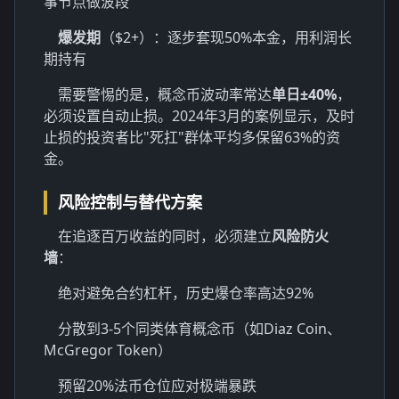
事节点做波段
爆发期
（$2+）：逐步套现50%本金，用利润长
期持有
需要警惕的是，概念币波动率常达
单日±40%
，
必须设置自动止损。2024年3月的案例显示，及时
止损的投资者比"死扛"群体平均多保留63%的资
金。
风险控制与替代方案
在追逐百万收益的同时，必须建立
风险防火
墙
：
绝对避免合约杠杆，历史爆仓率高达92%
分散到3-5个同类体育概念币（如Diaz Coin、
McGregor Token）
预留20%法币仓位应对极端暴跌