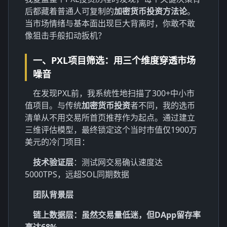
后都藏着普通人可复制的
加密货币投资方法论
。
当市场情绪与基本面出现巨大背离时，你敢不敢
像狙击手般扣动扳机？
一、PXL项目筛选：用三个维度穿透市场
噪音
在发现PXL前，我系统性地扫描了300+中小市
值项目。与传统
加密货币投资
者不同，我的选币
清单从不用交易所首页推荐作为起点。通过建立
三维评估模型，最终锁定这个当时市值仅1900万
美元的冷门项目：
技术验证层
：测试网交易确认速度达
5000TPS，远超SOL同期数据
团队背景层
链上数据层
：虽然交易量低迷，但DApp留存率