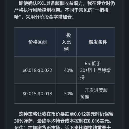
即便确认PXL具备超额收益潜力，我在建仓时仍
严格执行
风险控制
框架。不同于常见的"一把梭
哈"，采用分阶段金字塔加仓：
投
价格区间
入比
触发条件
例
RSI低于
$0.018-$0.022
40%
30+链上巨鲸增
持
开发进度超
$0.015-$0.018
30%
预期
这种策略让我在币价暴跌至0.012美元时仍保留
30%弹药，最终平均持仓成本控制在0.016美元。
记住：在加密货币市场，活下来比赚快钱重要十