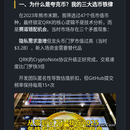
一、为什么是夸克币？我的三大选币铁律
在2023年熊市末期，我筛选过47个低市值币
种，最终锁定QRK的核心逻辑不是技术分析，而
是
赛道错配机会
。当时市场存在三个矛盾现象：
隐私需求激增
但龙头币门罗市值过高（当时
$3.2B），新入场资金需要替代品
QRK的CryptoNote协议升级正好完成，交易速
度比门罗快3倍
开发团队匿名性导致估值折扣，但GitHub提交
频率保持每周15+次