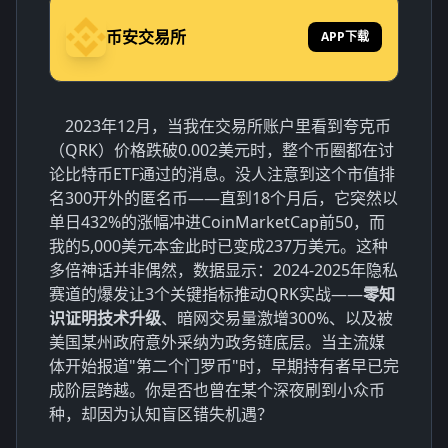
币安交易所
APP下载
2023年12月，当我在交易所账户里看到夸克币
（QRK）价格跌破0.002美元时，整个币圈都在讨
论比特币ETF通过的消息。没人注意到这个市值排
名300开外的匿名币——直到18个月后，它突然以
单日432%的涨幅冲进CoinMarketCap前50，而
我的5,000美元本金此时已变成237万美元。这种
多倍神话并非偶然，数据显示：2024-2025年隐私
赛道的爆发让3个关键指标推动QRK实战——
零知
识证明技术升级
、暗网交易量激增300%、以及被
美国某州政府意外采纳为政务链底层。当主流媒
体开始报道"第二个门罗币"时，早期持有者早已完
成阶层跨越。你是否也曾在某个深夜刷到小众币
种，却因为认知盲区错失机遇？