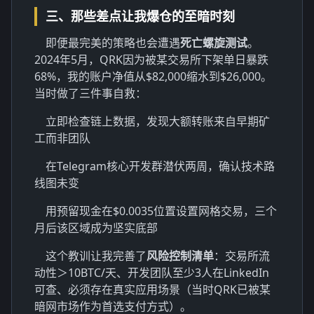
三、那些差点让我爆仓的至暗时刻
即便最完美的策略也会遭遇
死亡螺旋测试
。
2024年5月，QRK因为被某交易所下架单日暴跌
68%，我的账户净值从$82,000缩水到$26,000。
当时做了三件事自救：
立即检查链上数据，发现大额转账来自早期矿
工而非团队
在Telegram核心开发群潜伏两周，确认技术路
线图未变
用预留现金在$0.0035位置设置网格交易，三个
月后该区域成为坚实底部
这个教训让我完善了
风险控制清单
：交易所流
动性＞10BTC/天、开发团队至少3人在LinkedIn
可查、必须存在真实应用场景（当时QRK已被某
暗网市场作为首选支付方式）。