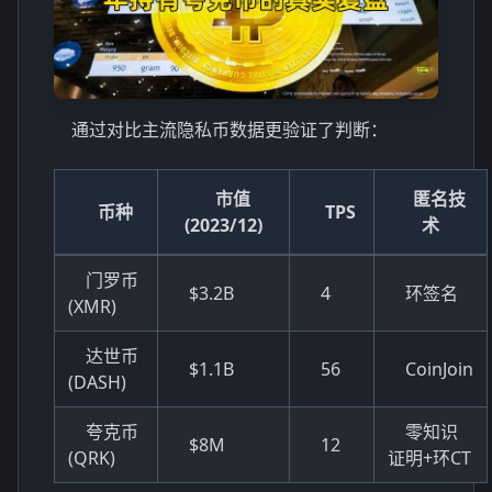
通过对比主流隐私币数据更验证了判断：
市值
匿名技
币种
TPS
(2023/12)
术
门罗币
$3.2B
4
环签名
(XMR)
达世币
$1.1B
56
CoinJoin
(DASH)
夸克币
零知识
$8M
12
(QRK)
证明+环CT