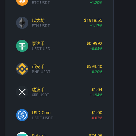
BTC-USDT
+1.20%
以太坊
$1918.55
ETH-USDT
+1.17%
泰达币
$0.9992
USDT-USD
+0.04%
币安币
$593.40
BNB-USDT
+0.20%
瑞波币
$1.04
XRP-USDT
+1.94%
USD Coin
$1.00
USDC-USDT
-0.02%
Solana
$74.96