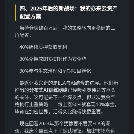
四、2025年后的新战场：我的亦来云资产
配置方案
当持仓突破百万后，我的策略转向更稳健的三
角配置：
40%继续质押获取复利
30%兑换成BTC/ETH作为安全垫
30%参与生态治理和早期项目孵化
最近让我兴奋的是ELA与AI结合的进展。他们新
推出的
分布式AI训练网络
已经吸引英伟达等巨头
的关注，这可能是下一个爆发点。但这次我会严
格执行止盈策略——每上涨50%就套现10%本金，
毕竟在加密世界，活得久比赚得快更重要。
现在回看2023年那个犹豫要不要买ELA的深
夜，我庆幸自己点下了确认按钮。加密市场永远