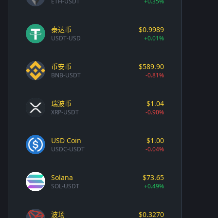
ETH-USDT
+0.35%
泰达币
$0.9989
USDT-USD
+0.01%
币安币
$589.90
BNB-USDT
-0.81%
瑞波币
$1.04
XRP-USDT
-0.90%
USD Coin
$1.00
USDC-USDT
-0.04%
Solana
$73.65
SOL-USDT
+0.49%
波场
$0.3270