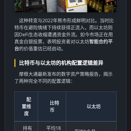
这种转变与2022年熊市形成鲜明对比。当时比
特币在避险情绪下持续获得正流入，而以太坊则
因DeFi生态收缩遭遇资金外流。如今市场正在用
真金白银投票，表明投资者对以太坊
智能合约平
台
的价值重估已经启动。
比特币与以太坊的机构配置逻辑差异
摩根大通最新发布的数字资产策略报告，揭示
了两种完全不同的配置逻辑：
配
比特
置维
以太坊
币
度
持有
平均18