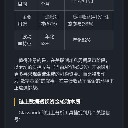
平均9个月
周期
个月
主要
通胀对
质押收益(41%)+生
用途
冲(67%)
态参与(33%)
波动
年化
年化82%
率特征
68%
值得注意的是，在美联储加息周期尾声阶段，
以太坊的质押收益（当前APY约5.2%）开始吸引
更多寻求
现金流生成
的机构资金。而比特币作
为"数字黄金"的叙事，在美债收益率高企的环境下
正遭遇挑战。
链上数据透视资金轮动本质
Glassnode的链上分析工具捕捉到几个关键信
号：