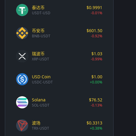
泰达币
$0.9991
USDT-USD
-0.01%
币安币
$601.50
BNB-USDT
-0.92%
瑞波币
$1.03
XRP-USDT
-0.99%
USD Coin
$1.00
USDC-USDT
+0.00%
Solana
$76.52
SOL-USDT
-0.13%
波场
$0.3313
TRX-USDT
+0.38%