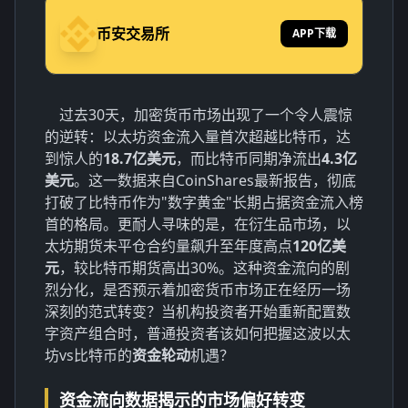
币安交易所
APP下载
过去30天，加密货币市场出现了一个令人震惊
的逆转：以太坊资金流入量首次超越比特币，达
到惊人的
18.7亿美元
，而比特币同期净流出
4.3亿
美元
。这一数据来自CoinShares最新报告，彻底
打破了比特币作为"数字黄金"长期占据资金流入榜
首的格局。更耐人寻味的是，在衍生品市场，以
太坊期货未平仓合约量飙升至年度高点
120亿美
元
，较比特币期货高出30%。这种资金流向的剧
烈分化，是否预示着加密货币市场正在经历一场
深刻的范式转变？当机构投资者开始重新配置数
字资产组合时，普通投资者该如何把握这波以太
坊vs比特币的
资金轮动
机遇？
资金流向数据揭示的市场偏好转变