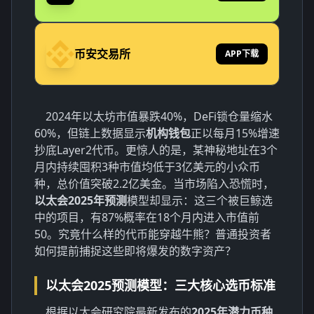
币安交易所
APP下载
2024年以太坊市值暴跌40%，DeFi锁仓量缩水
60%，但链上数据显示
机构钱包
正以每月15%增速
抄底Layer2代币。更惊人的是，某神秘地址在3个
月内持续囤积3种市值均低于3亿美元的小众币
种，总价值突破2.2亿美金。当市场陷入恐慌时，
以太会2025年预测
模型却显示：这三个被巨鲸选
中的项目，有87%概率在18个月内进入市值前
50。究竟什么样的代币能穿越牛熊？普通投资者
如何提前捕捉这些即将爆发的数字资产？
以太会2025预测模型：三大核心选币标准
根据以太会研究院最新发布的
2025年潜力币种