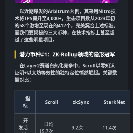
以近期爆发的Arbitrum为例，其采用Nitro技
术将TPS提升至4,000+，生态项目数从2023年初
的58个激增至现在的412个，完美契合上述标准。
而我们要揭秘的三大币种，在技术指标上甚至超
越了这些明星项目。
潜力币种#1：ZK-Rollup领域的隐形冠军
在Layer2赛道白热化竞争中，Scroll以
零知识
证明+以太坊等效性
的独特定位悄然崛起。关键数
据对比：
指
Scroll
zkSync
StarkNet
标
开
日均
发活
9.2次
11.4次
15.7次