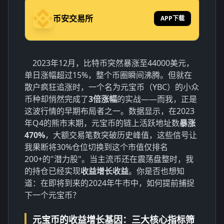
币安交易所
APP下载
2023年12月，比特币突然暴涨至44000美元，
单日涨幅超过15%，整个币圈瞬间沸腾。但就在
散户疯狂追涨时，一个名为元宝币（YBC）的小众
币种却悄然完成了
3倍涨幅
的实战——而我，正是
这波行情的早期布局者之一。数据显示，在2023
年Q4的熊市末期，元宝币的链上活跃地址数
暴涨
470%
，大额交易笔数突破历史峰值，这些信号让
我果断将30%仓位切换到这个市值仅排名
200+的"潜力股"。当主流币还在震荡盘整时，我
的持仓已经实现
收益增长收益
。你是否也想知
道：在即将到来的2024年牛市中，如何提前捕捉
下一个元宝币？
元宝币的收益增长基因：三大核心指标筛