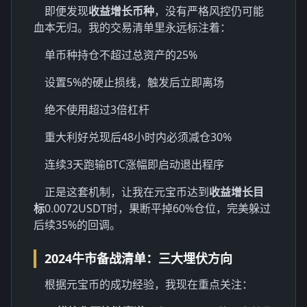
即便发现
收益增长币种
，没有严格风控仍可能
血本无归。我的交易清单里永远标注着：
单币种持仓不超过总资产的25%
设置5%的硬止损线，触发后立即离场
绝不使用超过3倍杠杆
重大利好兑现后48小时内必须减仓30%
连续3天跑输BTC涨幅即启动退出程序
正是这套机制，让我在元宝币达到
收益增长目
标
0.0072USDT时，果断平掉60%仓位，完美躲过
后续35%的回调。
2024牛市备战清单：三大埋伏方向
根据元宝币的成功经验，我现在重点关注：