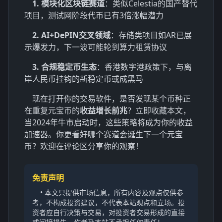
1. 模块化区块链赛道
：类似Celestia的国产替代
项目，测试网阶段代币已有3倍涨幅潜力
2. AI+DePIN交叉领域
：存储类项目如AR已展
示爆发力，下一波可能轮到算力租赁协议
3. 合规稳定币生态
：香港数字港政策下，与离
岸人民币挂钩的新稳定币或成黑马
现在打开你的交易软件，是否发现某个币种正
在重复元宝币的
收益增长前兆
？立即收藏本文，
当2024年牛市启动时，这些策略将成为你的收益
加速器。你更看好哪个赛道会诞生下一个元宝
币？欢迎在评论区分享你的观察！
免责声明
• 本文只提供市场信息，所有内容及观点仅供参
考，不构成投资建议，不代表本站观点和立场。投
资者应自行决策与交易，对投资者交易形成的直接