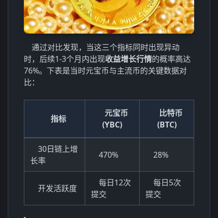
通过对比发现，当这三个指标同时出现异动
时，后续1-3个月内出现
收益增长行情
的概率高达
76%。下表是当时元宝币与主流币的关键数据对
比：
元宝币
比特币
指标
(YBC)
(BTC)
30日链上增
470%
28%
长率
每日12次
每日5次
开发活跃度
提交
提交