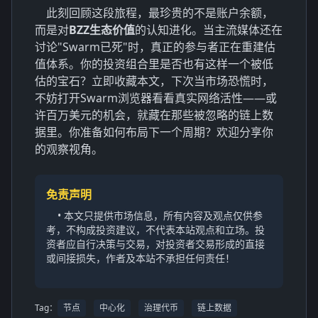
此刻回顾这段旅程，最珍贵的不是账户余额，
而是对
BZZ生态价值
的认知进化。当主流媒体还在
讨论"Swarm已死"时，真正的参与者正在重建估
值体系。你的投资组合里是否也有这样一个被低
估的宝石？立即收藏本文，下次当市场恐慌时，
不妨打开Swarm浏览器看看真实网络活性——或
许百万美元的机会，就藏在那些被忽略的链上数
据里。你准备如何布局下一个周期？欢迎分享你
的观察视角。
免责声明
• 本文只提供市场信息，所有内容及观点仅供参
考，不构成投资建议，不代表本站观点和立场。投
资者应自行决策与交易，对投资者交易形成的直接
或间接损失，作者及本站不承担任何责任！
Tag：
节点
中心化
治理代币
链上数据