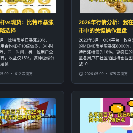
杆vs现货：比特币暴涨
2026年行情分析：我在
略选择
市中的关键操作复盘
年1月，比特币单日暴涨20%，一
2023年3月，OEX平台一枚名为
用合约杠杆10倍做多，3小时
的MEME币单周暴涨8000%
0万；同一时间，另一位用户全
特币涨幅仅为18%。更疯狂
有，收益仅15%。这种极端分
匿名用户在社区晒出持仓截图
见...
战10...
05-09
•
612 次浏览
2026-05-09
•
675 次浏览