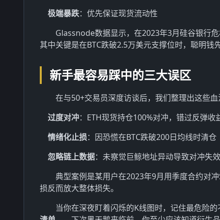
极端暴跌
：优先保证现货流动性
Glassnode数据显示，在2023年3月硅
其中关键是在BTC跌破2.5万美元支撑位时，聪明
新手最容易踩中的三大误区
在与50+交易员深度访谈后，我们整理出这些血
过度对冲
：ETH现货持仓100%对冲，错过反弹收
情绪化止损
：因恐慌在BTC跌破200日均线时清仓
忽略链上数据
：未察觉巨鲸地址异动导致对冲失
典型案例是某用户在2023年9月用季度合约对
损反而放大整体损失。
当你在深夜盯着闪烁的K线图时，记住最危险的
清单
——下次黑天鹅来临前，你至少应该知道衍生