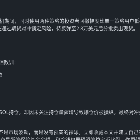
谷银行危机期间，同时使用两种策略的投资者回撤幅度比单一策略用户低
钱先通过期货对冲锁定风险，待反弹至2.8万美元后分批卖出现货。
泪教训：
益
效
冲SOL持仓，却因未关注持仓量骤增导致爆仓价被操纵，最终对冲
不是市场波动，而是没有预案的裸泳。立即收藏本文并建立自己
品交易所的保险基金余额，和冷钱包里预留的稳定币比例。你更