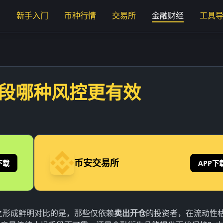
页
新手入门
币种行情
交易所
金融财经
工具
阶段哪种风控更有效
币安交易所
下载
APP下
。与之形成鲜明对比的是，那些仅依赖
卖出开仓
的投资者，在流动性