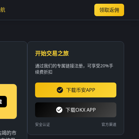
导航
领取返佣
开始交易之旅
通过我们的专属链接注册，可享受20%手
续费折扣
下载币安APP
载
下载OKX APP
安全认证
官方渠道
枯竭的市