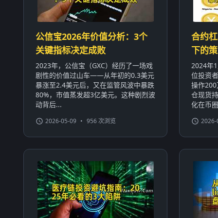
公信宝2026年价值分析：3个
合约杠
关键指标决定成败
下的策
2023年，公信宝（GXC）经历了一场戏
2024
剧性的价值过山车——从年初的0.3美元
位投资者
暴涨至2.4美元后，又在监管风波中暴跌
操作20
80%，市值蒸发超3亿美元。这种剧烈波
仓现货持
动背后...
化在币圈屡
2026-05-09
•
956 次浏览
2026-