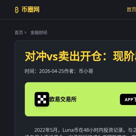
₿
币圈网
首
首页
>
金融财经
对冲vs卖出开仓：现
时间：
2026-04-25
作者：
币小哥
欧易交易所
APP
2022年5月，Luna币在48小时内投资记录