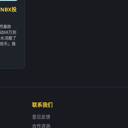
NBX投
突然暴跌
动68万到
冰水浇醒了
倍币」推
联系我们
意见反馈
合作咨询