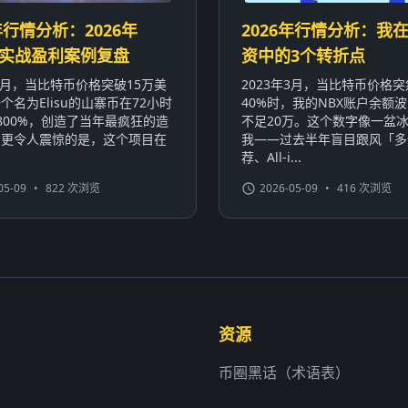
年行情分析：2026年
2026年行情分析：我在
sun实战盈利案例复盘
资中的3个转折点
年3月，当比特币价格突破15万美
2023年3月，当比特币价格
个名为Elisu的山寨币在72小时
40%时，我的NBX账户余额波
800%，创造了当年最疯狂的造
不足20万。这个数字像一盆
。更令人震惊的是，这个项目在
我——过去半年盲目跟风「多
荐、All-i...
05-09
•
822 次浏览
2026-05-09
•
416 次浏览
资源
币圈黑话（术语表）