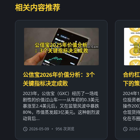
相关内容推荐
公信宝2026年价值分析：3个
合约杠
关键指标决定成败
下的策
2023年，公信宝（GXC）经历了一场戏
2024
剧性的价值过山车——从年初的0.3美元
位投资者
暴涨至2.4美元后，又在监管风波中暴跌
操作20
80%，市值蒸发超3亿美元。这种剧烈波
仓现货持
动背后...
化在币圈屡
2026-05-09
•
956 次浏览
2026-