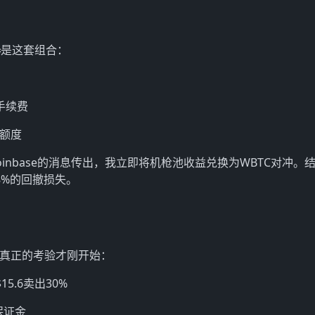
器
是这套组合：
%手续费
目额度
oinbase的消息传出，我立即将机枪池收益兑换为WBTC对冲。结
8%的回撤损失。
但真正的考验才刚开始：
5.6卖出30%
保证金