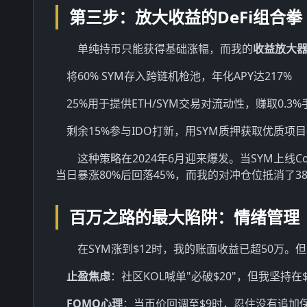
第三步：放大收益的DeFi组合拳
单纯持币只能获得基础涨幅，而我的
收益放大
将60% SYM存入跨链机枪池，年化APY达217%
25%用于提供ETH/SYM交易对流动性，赚取0.3
剩余15%参与IDO打新，用SYM质押获取优质项
这种策略在2024年6月迎来爆发。当SYM上线C
当日暴涨80%后回落45%，而我的对冲仓位抵消了3
百万之路的最大陷阱：情绪管理
在SYM涨到$12时，我的账面收益已超50万。
止盈焦虑
：社区KOL喊单"必破$20"，但我坚持在$1
FOMO心理
：当币价回调至$9时，忍住没有追加