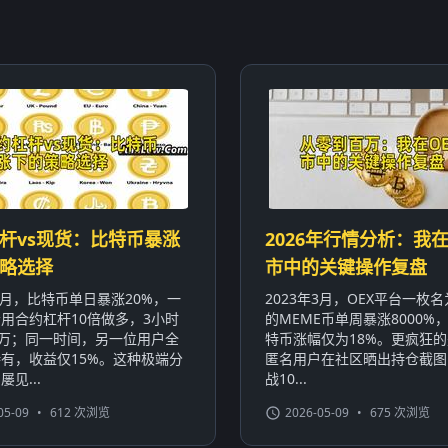
杆vs现货：比特币暴涨
2026年行情分析：我在
略选择
市中的关键操作复盘
年1月，比特币单日暴涨20%，一
2023年3月，OEX平台一枚名为
用合约杠杆10倍做多，3小时
的MEME币单周暴涨8000%
0万；同一时间，另一位用户全
特币涨幅仅为18%。更疯狂
有，收益仅15%。这种极端分
匿名用户在社区晒出持仓截图
见...
战10...
05-09
•
612 次浏览
2026-05-09
•
675 次浏览