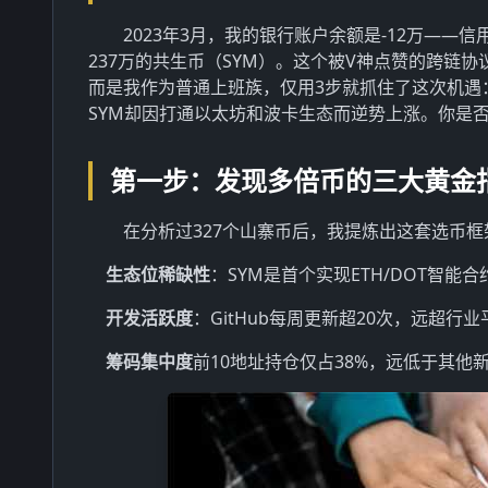
2023年3月，我的银行账户余额是-12万—
237万的共生币（SYM）。这个被V神点赞的跨链
而是我作为普通上班族，仅用3步就抓住了这次机遇
SYM却因打通以太坊和波卡生态而逆势上涨。你是
第一步：发现多倍币的三大黄金
在分析过327个山寨币后，我提炼出这套选币框架
生态位稀缺性
：SYM是首个实现ETH/DOT智能
开发活跃度
：GitHub每周更新超20次，远超行业
筹码集中度
前10地址持仓仅占38%，远低于其他新