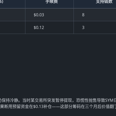
S)
手续费
支持链数
$0.03
8
$0.12
3
：
1时仍保持冷静。当时某交易所突发暂停提现，恐慌性抛售导致SYM
果断用预留资金在$0.13补仓——这部分筹码在三个月后价值翻