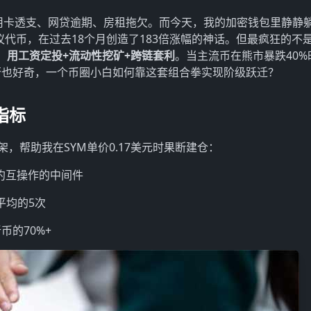
—信用卡透支、网贷逾期、房租拖欠。而今天，我的加密钱包里静静
协议代币，在过去18个月创造了183倍涨幅的神话。但最疯狂的不
：
用工资定投+流动性挖矿+跨链套利
。当主流币在熊市暴跌40%
否也好奇，一个币圈小白如何靠这套组合拳实现阶级跃迁？
指标
，帮助我在SYM单价0.17美元时果断建仓：
合约互操作的中间件
平均的5次
币的70%+