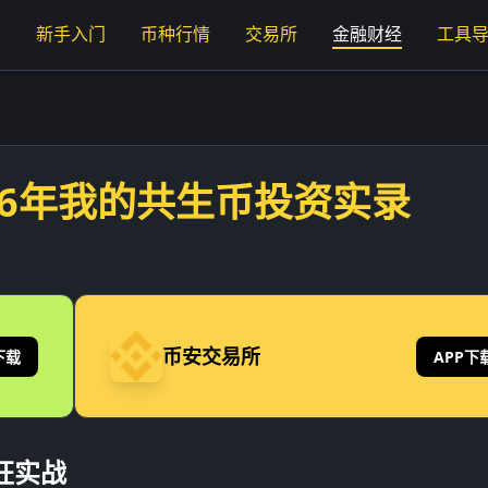
页
新手入门
币种行情
交易所
金融财经
工具
026年我的共生币投资实录
币安交易所
下载
APP下
狂实战