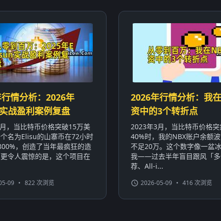
年行情分析：2026年
2026年行情分析：我在
sun实战盈利案例复盘
资中的3个转折点
年3月，当比特币价格突破15万美
2023年3月，当比特币价格
个名为Elisu的山寨币在72小时
40%时，我的NBX账户余额波
800%，创造了当年最疯狂的造
不足20万。这个数字像一盆
。更令人震惊的是，这个项目在
我——过去半年盲目跟风「多
荐、All-i...
05-09
•
822 次浏览
2026-05-09
•
416 次浏览