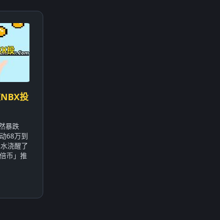
NBX投
突然暴跌
动68万到
冰水浇醒了
倍币」推