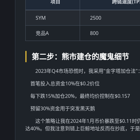
项目
跨链速度(TP
SYM
2500
竞品A
800
第二步：熊市建仓的魔鬼细节
2023年Q4市场恐慌时，我采用"金字塔加仓法"
首笔投入总资金10%在$0.2价位
每下跌15%加仓20%，最终均价控制在$0.157
预留30%资金用于突发黑天鹅
这个策略让我在2024年1月币价暴跌至$0.1
达40%。但我注意到链上巨鲸地址反而在抄底，于是