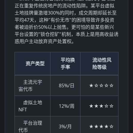
正在重复传统房地产的流动性陷阱。某平台虚拟
土地挂牌量激增300%的同时，成交周期却延长至
平均47天，这种"有价无市"的困境导致许多投资
者被迫折价50%以上抛售。更可怕的是某些新兴
平台设置的"锁仓挖矿"机制，本质上是用高收益诱
惑用户主动放弃资产处置权。
平均换
流动性风
资产类型
手率
险等级
主流元宇
85%/日
★☆☆☆☆
宙代币
虚拟土地
12%/周
★★★☆☆
NFT
平台治理
3%/月
★★★★☆
代币