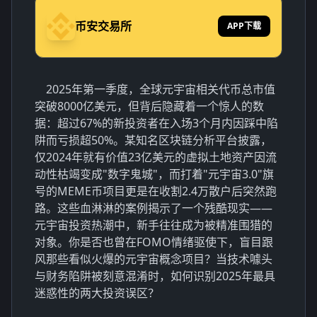
币安交易所
APP下载
2025年第一季度，全球元宇宙相关代币总市值
突破8000亿美元，但背后隐藏着一个惊人的数
据：超过67%的新投资者在入场3个月内因踩中陷
阱而亏损超50%。某知名区块链分析平台披露，
仅2024年就有价值23亿美元的虚拟土地资产因流
动性枯竭变成"数字鬼城"，而打着"元宇宙3.0"旗
号的MEME币项目更是在收割2.4万散户后突然跑
路。这些血淋淋的案例揭示了一个残酷现实——
元宇宙投资热潮中，新手往往成为被精准围猎的
对象。你是否也曾在FOMO情绪驱使下，盲目跟
风那些看似火爆的元宇宙概念项目？当技术噱头
与财务陷阱被刻意混淆时，如何识别2025年最具
迷惑性的两大投资误区？