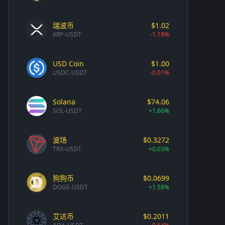
瑞波币
$1.02
XRP-USDT
-1.18%
USD Coin
$1.00
USDC-USDT
-0.01%
Solana
$74.06
SOL-USDT
+1.66%
波场
$0.3272
TRX-USDT
+0.03%
狗狗币
$0.0699
DOGE-USDT
+1.58%
艾达币
$0.2011