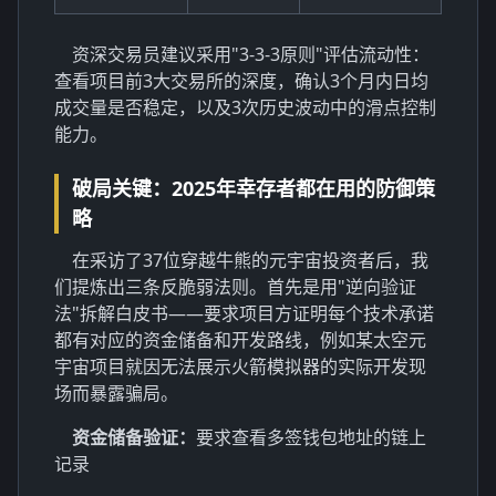
资深交易员建议采用"3-3-3原则"评估流动性：
查看项目前3大交易所的深度，确认3个月内日均
成交量是否稳定，以及3次历史波动中的滑点控制
能力。
破局关键：2025年幸存者都在用的防御策
略
在采访了37位穿越牛熊的元宇宙投资者后，我
们提炼出三条反脆弱法则。首先是用"逆向验证
法"拆解白皮书——要求项目方证明每个技术承诺
都有对应的资金储备和开发路线，例如某太空元
宇宙项目就因无法展示火箭模拟器的实际开发现
场而暴露骗局。
资金储备验证：
要求查看多签钱包地址的链上
记录