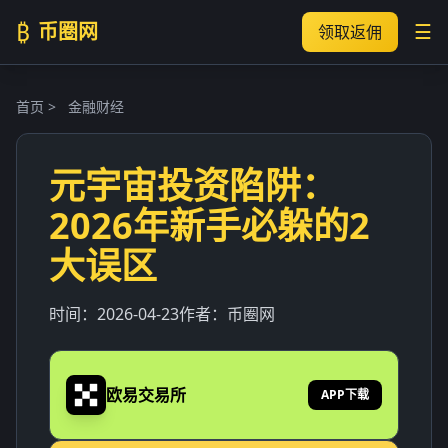
₿
币圈网
☰
领取返佣
首页
>
金融财经
元宇宙投资陷阱：
2026年新手必躲的2
大误区
时间：
2026-04-23
作者：
币圈网
欧易交易所
APP下载