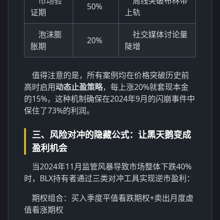
市场验
周线突破布林带
50%
证期
上轨
泡沫膨
社交媒体讨论量
20%
胀期
陡增
值得注意的是，所有案例均在价格突破历史前
高时启用
动态止盈策略
，每上涨20%就套现本金
的15%，这种机制确保在2024年9月的闪崩事件中
保住了73%的利润。
三、风险对冲的隐藏公式：让黑天鹅变成
盈利机会
当2024年11月监管风暴导致市场整体下跌40%
时，BLX持有者通过三类对冲工具实现逆市盈利：
期权组合：买入季度平值看跌期权+卖出月度虚
值看涨期权