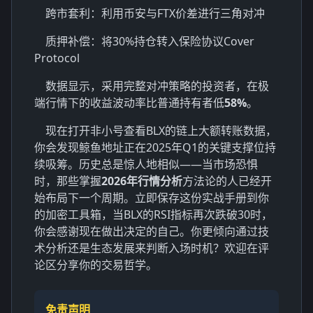
跨市套利：利用币安与FTX价差进行三角对冲
质押补偿：将30%持仓转入保险协议Cover
Protocol
数据显示，采用完整对冲策略的投资者，在极
端行情下的收益波动率比普通持有者低
58%
。
现在打开非小号查看BLX的链上大额转账数据，
你会发现鲸鱼地址正在2025年Q1的关键支撑位持
续吸筹。历史总是惊人地相似——当市场恐惧
时，那些掌握
2026年行情分析
方法论的人已经开
始布局下一个周期。立即保存这份实战手册到你
的加密工具箱，当BLX的RSI指标再次跌破30时，
你会感谢现在做出决定的自己。你更倾向通过技
术分析还是生态发展来判断入场时机？欢迎在评
论区分享你的交易哲学。
免责声明