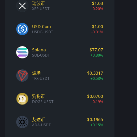
瑞波币
$1.03
XRP-USDT
-0.20%
USD Coin
$1.00
USDC-USDT
-0.01%
Solana
$77.07
SOL-USDT
+0.80%
波场
$0.3317
TRX-USDT
+0.53%
狗狗币
$0.0700
DOGE-USDT
-0.19%
艾达币
$0.1965
ADA-USDT
+0.15%