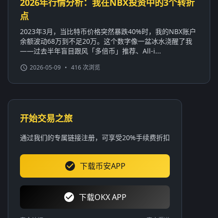
2026年行情分析：我在NBX投资中的3个转折
点
2023年3月，当比特币价格突然暴跌40%时，我的NBX账户
余额波动68万到不足20万。这个数字像一盆冰水浇醒了我
——过去半年盲目跟风「多倍币」推荐、All-i...
2026-05-09
•
416 次浏览
开始交易之旅
通过我们的专属链接注册，可享受20%手续费折扣
下载币安APP
下载OKX APP