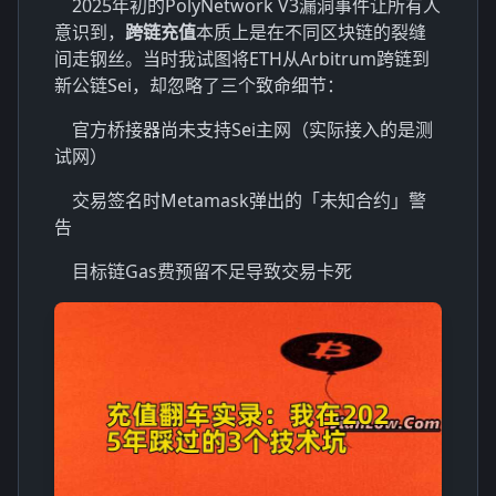
2025年初的PolyNetwork V3漏洞事件让所有人
意识到，
跨链充值
本质上是在不同区块链的裂缝
间走钢丝。当时我试图将ETH从Arbitrum跨链到
新公链Sei，却忽略了三个致命细节：
官方桥接器尚未支持Sei主网（实际接入的是测
试网）
交易签名时Metamask弹出的「未知合约」警
告
目标链Gas费预留不足导致交易卡死