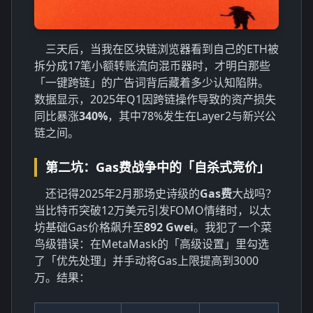
三天后，当我在区块链浏览器看到自己的ETH被
拆分成17笔小额转账流向混币器时，才明白那些
「一键跨链」的广告词背后藏着多少认知陷阱。
数据显示，2025年Q1因跨链操作导致的资产损失
同比暴涨
340%
，其中78%发生在Layer2与新兴公
链之间。
第二坑：Gas费战争中的「自杀式竞价」
还记得2025年2月那场史诗级的
Gas费
大战吗？
当比特币突破12万美元引发FOMO情绪时，以太
坊基础Gas价格飙升至
892 Gwei
。我犯了一个菜
鸟级错误：在MetaMask的「高级设置」里勾选
了「优先处理」并手动将Gas上限提高到3000
万。结果：