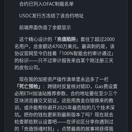
合约已列入OFAC制裁名单
USDC发行方冻结了该合约地址
前端界面伪造了余额显示
这个精心设计的「
充值陷阱
」套住了超过2000
名用户，总金额达4700万美元。最讽刺的是，该
协议官网至今仍挂着「100%智能合约审计通过」
的标识——只不过审计报告来自某个刚注册三天
的皮包公司。
现在我的加密资产操作清单里永远多了一栏
「死亡预检」
：跨链时反复核对链ID，Gas费设置
必用ETH加油站推荐参数，合约地址要在至少三个
区块浏览器交叉验证。这些用真金白银换来的教
训，或许能帮你避开2025年最危险的几个技术深
坑。把你的钱包更新到最新版本了吗？现在就去
检查那些默认设置吧——在评论区分享你遇到过
的「充值惊魂时刻」，点赞最高的故事将获得我