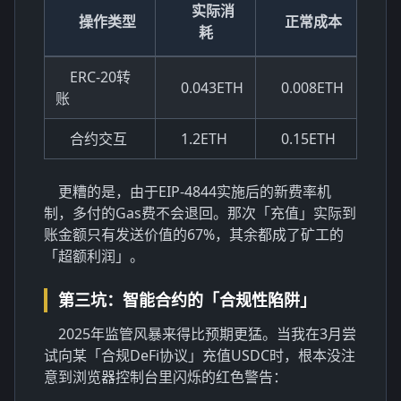
实际消
操作类型
正常成本
耗
ERC-20转
0.043ETH
0.008ETH
账
合约交互
1.2ETH
0.15ETH
更糟的是，由于EIP-4844实施后的新费率机
制，多付的Gas费不会退回。那次「充值」实际到
账金额只有发送价值的67%，其余都成了矿工的
「超额利润」。
第三坑：智能合约的「合规性陷阱」
2025年监管风暴来得比预期更猛。当我在3月尝
试向某「合规DeFi协议」充值USDC时，根本没注
意到浏览器控制台里闪烁的红色警告：