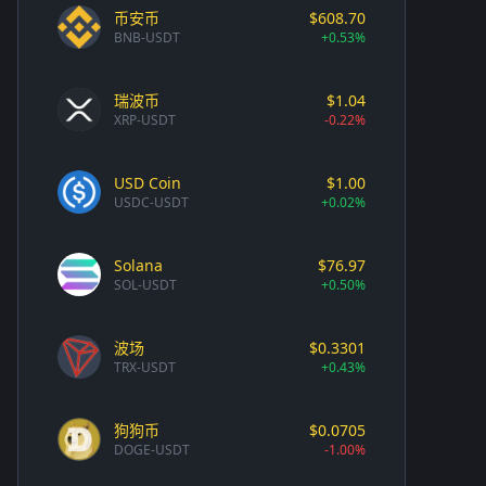
币安币
$608.70
BNB-USDT
+0.53%
瑞波币
$1.04
XRP-USDT
-0.22%
USD Coin
$1.00
USDC-USDT
+0.02%
Solana
$76.97
SOL-USDT
+0.50%
波场
$0.3301
TRX-USDT
+0.43%
狗狗币
$0.0705
DOGE-USDT
-1.00%