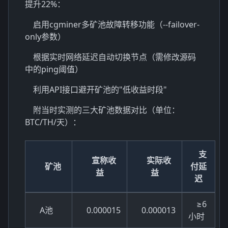
提升22%：
启用cgminer多矿池故障转移功能（--failover-
only参数）
根据实时网络延迟自动切换节点（需修改源码
中的ping阈值）
利用API接口避开矿池的"低收益时段"
附当时实测的三大矿池数据对比（单位：
BTC/TH/天）：
支
宣称收
实际收
矿池
付延
益
益
迟
≥6
A池
0.000015
0.000013
小时