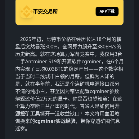
币安交易所
APP下载
2025年初，比特币价格在经历长达18个月的横
盘后突然暴涨300%，全网算力飙升至380EH/s的
历史新高。就在这场算力军备竞赛中，我仅用3台
二手Antminer S19和开源软件cgminer，在6个月
内实现了日均0.03BTC的稳定产出——这个数字相
当于当时二线城市白领的月薪。但鲜为人知的
是，就在半年前，我还是个连矿机电源接口都分
不清的纯小白，甚至因为错误配置cgminer参数
烧毁过价值2万元的显卡。你是否也想知道：在这
个算力垄断日益严重的时代，普通人是如何用
开
源挖矿工具
撕开一道收益缺口？本文将用血泪教
训换来的
cgminer实战经验
，带你穿透矿圈信息
迷雾。