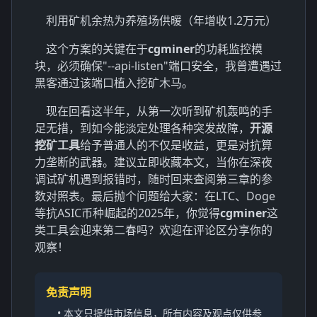
利用矿机余热为养殖场供暖（年增收1.2万元）
这个方案的关键在于
cgminer
的功耗监控模
块，必须确保"--api-listen"端口安全，我曾遭遇过
黑客通过该端口植入挖矿木马。
现在回看这半年，从第一次听到矿机轰鸣的手
足无措，到如今能淡定处理各种突发故障，
开源
挖矿工具
给予普通人的不仅是收益，更是对抗算
力垄断的武器。建议立即收藏本文，当你在深夜
调试矿机遇到报错时，随时回来查阅第三章的参
数对照表。最后抛个问题给大家：在LTC、Doge
等抗ASIC币种崛起的2025年，你觉得
cgminer
这
类工具会迎来第二春吗？欢迎在评论区分享你的
观察！
免责声明
• 本文只提供市场信息，所有内容及观点仅供参