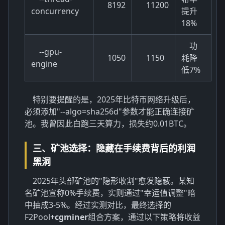
8192
11200
concurrency
提升
18%
功
--gpu-
1050
1150
耗降
engine
低7%
特别要提醒的是，2025年比特币网络升级后，
必须添加"--algo=sha256d"参数才能正确连接矿
池。我曾因此白跑三天算力，损失约0.01BTC。
三、矿池选择：隐藏在手续费背后的利润
黑洞
2025年头部矿池的"隐形收割"愈发隐蔽。某知
名矿池宣称0%手续费，实则通过"幸运值调整"暗
中抽成3-5%。经过实测对比，最终选择的
F2Pool+
cgminer
组合方案，通过以下策略将收益