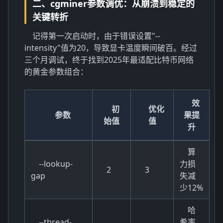
二、cgminer参数调优：从崩溃到稳定的
关键转折
记得第一次启动时，由于错误设置"--
intensity"值为20，导致显卡温度瞬间破百。经过
三个月调试，终于找到2025年最适配比特币网络
的黄金参数组合：
效
初
优化
参数
果提
始值
值
升
算
--lookup-
力损
2
3
gap
失减
少12%
哈
--thread-
希率