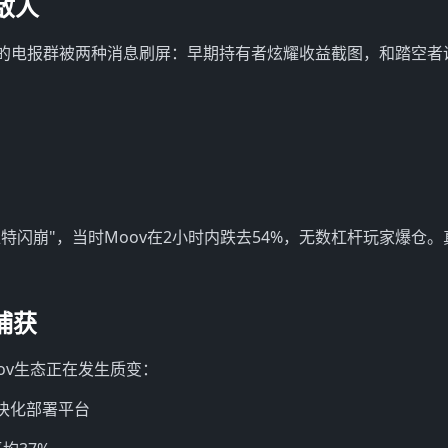
敌人
天，我的电报群被两种消息刷屏：早期持有者炫耀收益截图，和踏空者
特闪崩"，当时Moov在2小时内跌去54%，无数杠杆玩家爆仓。
捕获
ov生态正在发生质变：
模块化部署平台