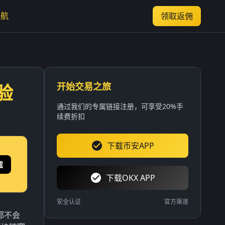
导航
领取返佣
开始交易之旅
验
通过我们的专属链接注册，可享受20%手
续费折扣
下载币安APP
载
下载OKX APP
安全认证
官方渠道
都不会