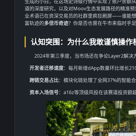
生成的小白，在这场史诗级行情中实现了账户余额从$
道的深度研究，以及对Moov生态发展路径的精准预
业术语已在资深交易员的社群里疯狂刷屏——谁能想
富轨迹的
多倍币奇迹
？你是否也曾在牛市来临时手
认知突围：为什么我敢谨慎操作
2024年第三季度，当市场还在争论Layer
开发者迁移速度
：每月新增dApp数量环比增长21
跨链交易占比
：模块化链处理了全网37%的智能
资本入场信号
：a16z等顶级风投在该赛道投资额