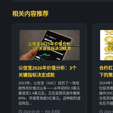
相关内容推荐
公信宝2026年价值分析：3个
合约杠
关键指标决定成败
下的策
2023年，公信宝（GXC）经历了一场戏
2024
剧性的价值过山车——从年初的0.3美元
位投资者
暴涨至2.4美元后，又在监管风波中暴跌
操作20
80%，市值蒸发超3亿美元。这种剧烈波
仓现货持
动背后...
化在币圈屡
2026-05-09
•
956 次浏览
2026-