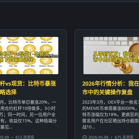
杆vs现货：比特币暴涨
2026年行情分析：我在
略选择
市中的关键操作复盘
年1月，比特币单日暴涨20%，一
2023年3月，OEX平台一枚名为
用合约杠杆10倍做多，3小时
的MEME币单周暴涨8000%
0万；同一时间，另一位用户全
特币涨幅仅为18%。更疯狂
有，收益仅15%。这种极端分
匿名用户在社区晒出持仓截图
见...
战10...
05-09
•
612 次浏览
2026-05-09
•
675 次浏览