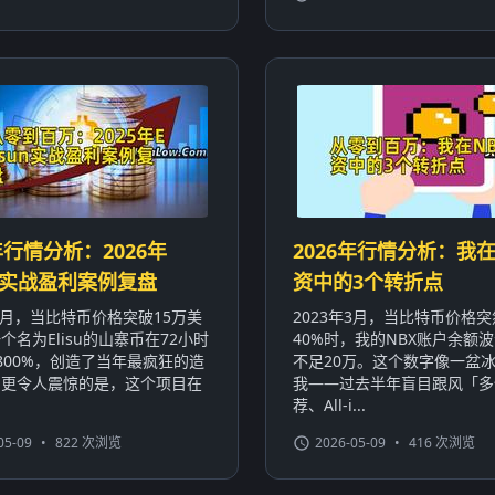
年行情分析：2026年
2026年行情分析：我在
sun实战盈利案例复盘
资中的3个转折点
年3月，当比特币价格突破15万美
2023年3月，当比特币价格
个名为Elisu的山寨币在72小时
40%时，我的NBX账户余额波
800%，创造了当年最疯狂的造
不足20万。这个数字像一盆
。更令人震惊的是，这个项目在
我——过去半年盲目跟风「多
荐、All-i...
05-09
•
822 次浏览
2026-05-09
•
416 次浏览