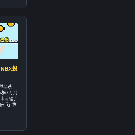
NBX投
突然暴跌
动68万到
冰水浇醒了
倍币」推