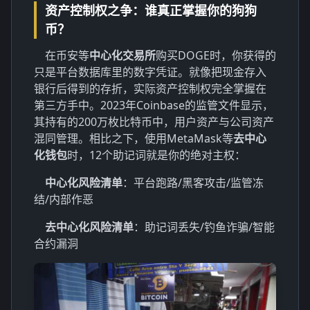
资产控制权之争：谁真正掌握你的狗狗
币？
在币安等
中心化交易所
购买DOGE时，你获得的
只是平台数据库里的数字凭证。就像把现金存入
银行后得到的存折，实际资产控制权完全掌握在
第三方手中。2023年Coinbase的监管文件显示，
其持有的200万枚比特币中，用户资产与公司资产
混同管理。相比之下，使用MetaMask等
去中心
化钱包
时，12个助记词就是你的绝对主权：
中心化风险清单
：平台跑路/黑客攻击/监管冻
结/内部作恶
去中心化风险清单
：助记词丢失/钓鱼诈骗/智能
合约漏洞