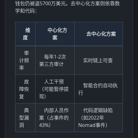
钱包仍被盗5700万美元。去中心化方案则依靠数
学和代码：
维
中心化方
去中心化方案
度
案
审
每年1-2次
计频
实时链上可查
第三方审计
率
故
人工干预
智能合约自动执
障恢
（可能暂停提
行
复
现）
典
内部人员作
代码逻辑缺陷
型漏
案（占事件的
（如2022年
洞
43%）
Nomad事件）