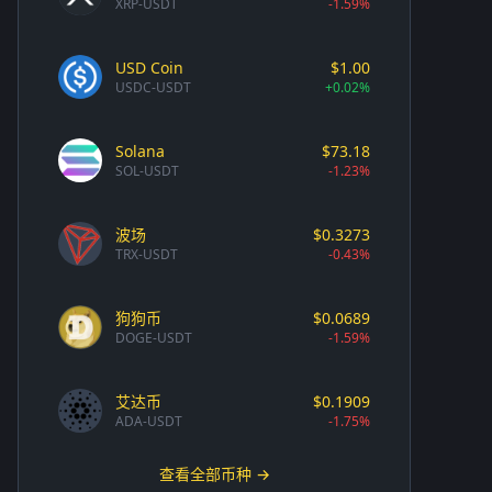
XRP-USDT
-1.59%
USD Coin
$1.00
USDC-USDT
+0.02%
Solana
$73.18
SOL-USDT
-1.23%
波场
$0.3273
TRX-USDT
-0.43%
狗狗币
$0.0689
DOGE-USDT
-1.59%
艾达币
$0.1909
ADA-USDT
-1.75%
查看全部币种 →