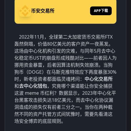
币安交易所
APP下载
2022年11月，全球第二大加密货币交易所FTX
轰然倒塌，价值80亿美元的客户资产一夜蒸发。
这场由中心化机构引发的灾难，与同年5月去中心
化稳定币UST的崩盘形成残酷对比——前者因人为
挪用资金暴雷，后者因算法机制失效崩溃。当狗
狗币（DOGE）在马斯克推特效应下再度暴涨30%
时，新老投资者都面临灵魂拷问：
中心化交易所
和
去中心化钱包
，究竟哪个渠道能让你安全捕获
这波 meme 币红利？数据显示，2023年中心化平
台黑客攻击损失达18亿美元，而去中心化协议漏
洞造成的损失仅有前者三分之一。当你在两种截
然不同的资产托管方式间犹豫时，需要先看清这
场安全博弈的底层规则。