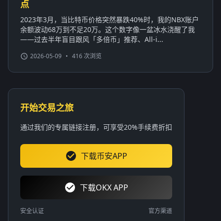
点
2023年3月，当比特币价格突然暴跌40%时，我的NBX账户
余额波动68万到不足20万。这个数字像一盆冰水浇醒了我
——过去半年盲目跟风「多倍币」推荐、All-i...
2026-05-09
•
416 次浏览
开始交易之旅
通过我们的专属链接注册，可享受20%手续费折扣
下载币安APP
下载OKX APP
安全认证
官方渠道