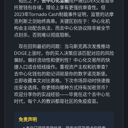
相比之下，
去中心化金融
用户通过DEX交易或非
托管钱包存储，理论上享有更强抗审查性。但
2023年Tornado Cash制裁事件证明，监管的达摩
克利斯之剑始终高悬。关键区别在于：中心化机
构会主动配合执法，而去中心化协议除非被全节
点封杀，否则难以彻底阻断。
现在回到最初的问题：当马斯克再次发推推动
DOGE上涨时，你的买入决策应该匹配对应的风险
偏好。偏好流动性和便利性？中心化交易所的快
捷入口适合短线操作。重视资产主权和抗审查？
去中心化钱包的助记词就是你的数字诺克斯堡。
立即收藏本文对比表格，下次市场异动时快速做
出安全选择。你更倾向哪种方式持有加密货币？
欢迎分享你的实战经验——毕竟在这个去中心化
时代，每个人的教训都是社区的免疫疫苗。
免责声明
• 本文只提供市场信息，所有内容及观点仅供参