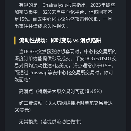
有趣的是，Chainalysis报告指出，2023年被盗
加密货币中，82%来自中心化平台，但追回率不
足15%。而去中心化协议虽然攻击频次低，一旦
出事往往造成永久性损失。
流动性战场：即时变现 vs 滑点陷阱
当DOGE突然暴涨你想套现时，
中心化交易所
的
深度订单簿能提供秒级成交。币安DOGE/USDT交
易对日均流动性达3亿美元，滑点通常小于0.5%。
而通过Uniswap等
去中心化交易所
交易时，你可
能面临：
高滑点（特别是大额交易时可能超过5%）
矿工费波动（以太坊网络拥堵时单笔交易费达
50美元）
无常损失（若提供流动性做市）