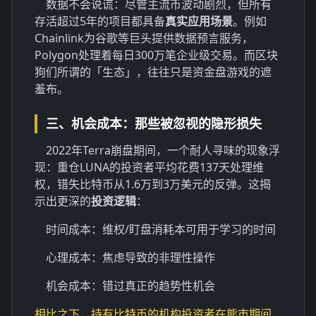
数据不会说谎：尽管主流币波动剧烈，但所有
存活超过5年的项目都具备
真实应用场景
。例如
Chainlink为谷歌等巨头提供数据预言服务，
Polygon处理着每日300万笔企业级交易。而区块
狗们所谓的「生态」，往往只是资金盘游戏的遮
羞布。
三、机会成本：那些被忽视的隐形损失
2022年Terra崩盘期间，一个耐人寻味的现象浮
现：重仓LUNA的投资者平均花费137天处理维
权，错失比特币从1.6万到3万美元的反弹。这揭
示出更深的
投资逻辑
：
时间成本：维权/盯盘消耗本可用于学习的时间
心理成本：焦虑导致的非理性操作
机会成本：错过真正的趋势性机会
相比之下，持有比特币的机构投资者在熊市期间