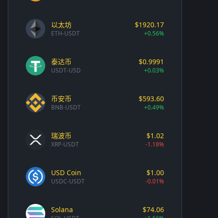
以太坊
$1920.17
ETH-USDT
+0.56%
泰达币
$0.9991
USDT-USD
+0.03%
币安币
$593.60
BNB-USDT
+0.49%
瑞波币
$1.02
XRP-USDT
-1.18%
USD Coin
$1.00
USDC-USDT
-0.01%
Solana
$74.06