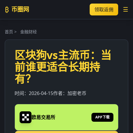
₿
币圈网
☰
领取返佣
首页
>
金融财经
区块狗vs主流币：当
前谁更适合长期持
有？
时间：
2026-04-15
作者：
加密老币
欧易交易所
APP下载