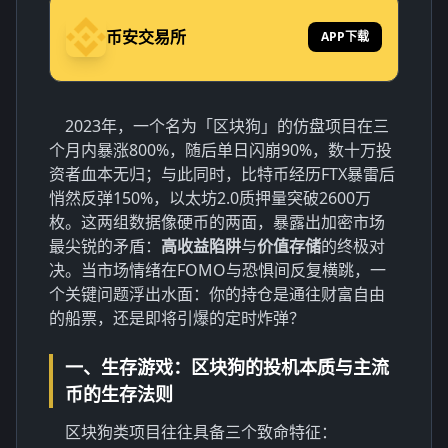
币安交易所
APP下载
2023年，一个名为「区块狗」的仿盘项目在三
个月内暴涨800%，随后单日闪崩90%，数十万投
资者血本无归；与此同时，比特币经历FTX暴雷后
悄然反弹150%，以太坊2.0质押量突破2600万
枚。这两组数据像硬币的两面，暴露出加密市场
最尖锐的矛盾：
高收益陷阱
与
价值存储
的终极对
决。当市场情绪在FOMO与恐惧间反复横跳，一
个关键问题浮出水面：你的持仓是通往财富自由
的船票，还是即将引爆的定时炸弹？
一、生存游戏：区块狗的投机本质与主流
币的生存法则
区块狗类项目往往具备三个致命特征：