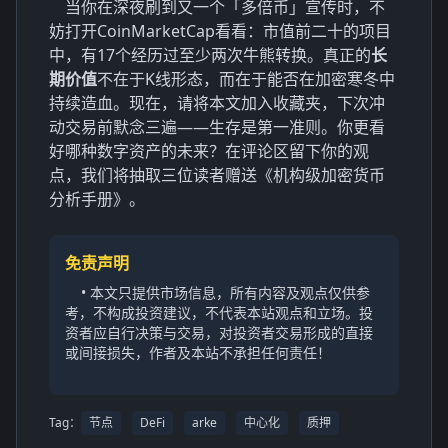
当你在深夜刷到又一个「多倍币」宣传时，不
妨打开CoinMarketCap看看：市值前二十的项目
中，有17个经历过至少两次牛熊转换。真正的
长
期价值
不在于K线形态，而在于能否在加密寒冬中
持续造血。现在，请将本文加入收藏夹，下次冲
动交易前默念三遍——生存是第一准则。你更看
好哪种数字资产的未来？在评论区留下你的观
点，我们将抽取三位读者赠送《机构级加密货币
分析手册》。
免责声明
• 本文只提供市场信息，所有内容及观点仅供参
考，不构成投资建议，不代表本站观点和立场。投
资者应自行决策与交易，对投资者交易形成的直接
或间接损失，作者及本站不承担任何责任！
Tag：
节点
DeFi
arke
中心化
质押