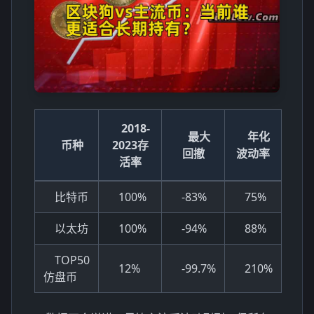
2018-
最大
年化
币种
2023存
回撤
波动率
活率
比特币
100%
-83%
75%
以太坊
100%
-94%
88%
TOP50
12%
-99.7%
210%
仿盘币