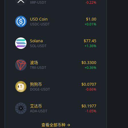
XRP-USDT
-0.22%
USD Coin
$1.00
USDC-USDT
+0.01%
Solana
$77.45
SOL-USDT
+1.36%
波场
$0.3300
TRX-USDT
+0.36%
狗狗币
$0.0707
DOGE-USDT
-0.66%
艾达币
$0.1977
ADA-USDT
-1.05%
查看全部币种 →