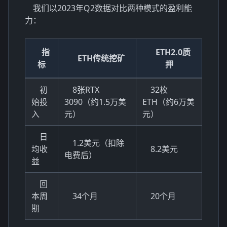
我们以2023年Q2数据对比两种模式的盈利能
力：
指
ETH2.0质
ETH传统挖矿
标
押
初
8张RTX
32枚
始投
3090（约1.5万美
ETH（约6万美
入
元）
元）
日
1.2美元（扣除
均收
8.2美元
电费后）
益
回
本周
34个月
20个月
期