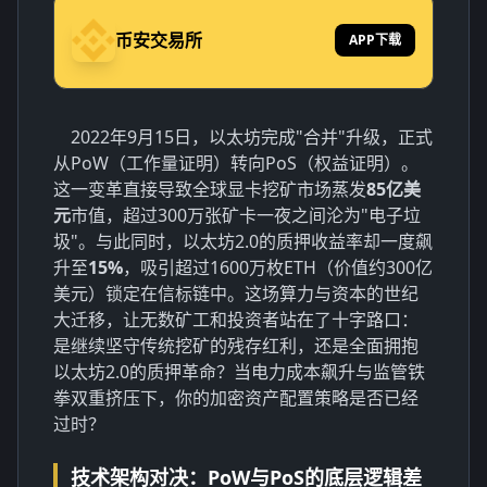
币安交易所
APP下载
2022年9月15日，以太坊完成"合并"升级，正式
从PoW（工作量证明）转向PoS（权益证明）。
这一变革直接导致全球显卡挖矿市场蒸发
85亿美
元
市值，超过300万张矿卡一夜之间沦为"电子垃
圾"。与此同时，以太坊2.0的质押收益率却一度飙
升至
15%
，吸引超过1600万枚ETH（价值约300亿
美元）锁定在信标链中。这场算力与资本的世纪
大迁移，让无数矿工和投资者站在了十字路口：
是继续坚守传统挖矿的残存红利，还是全面拥抱
以太坊2.0的质押革命？当电力成本飙升与监管铁
拳双重挤压下，你的加密资产配置策略是否已经
过时？
技术架构对决：PoW与PoS的底层逻辑差