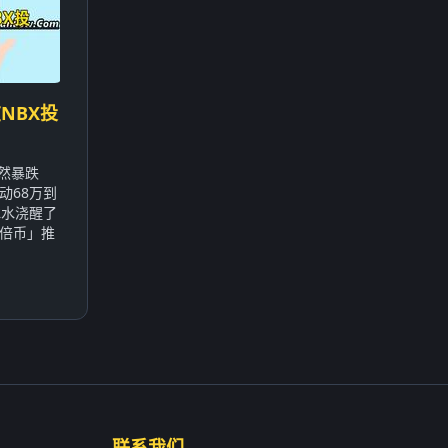
NBX投
突然暴跌
动68万到
冰水浇醒了
倍币」推
联系我们