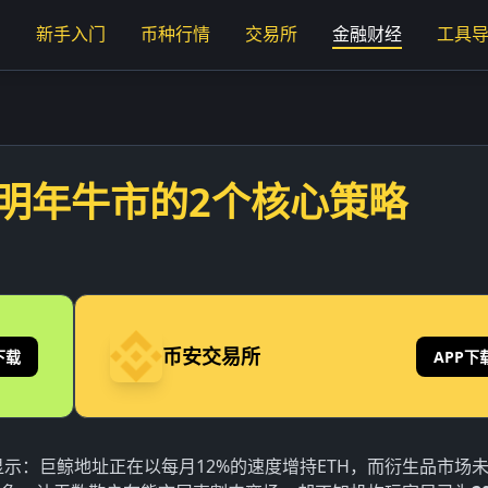
页
新手入门
币种行情
交易所
金融财经
工具
明年牛市的2个核心策略
币安交易所
下载
APP下
据显示：巨鲸地址正在以每月12%的速度增持ETH，而衍生品市场