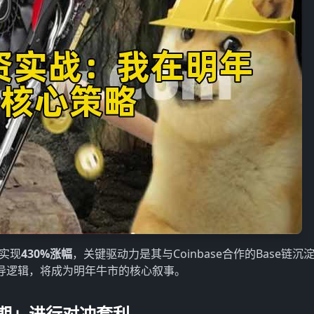
3实现
430%涨幅
，关键驱动力是其与Coinbase合作的Base链沉
导逻辑，将成为明年牛市的核心叙事。
周期」进行对冲套利