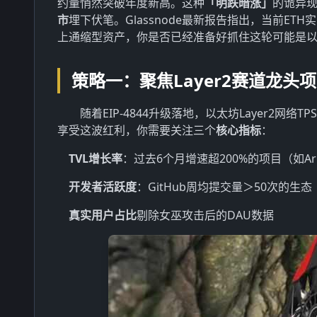
约量悄然突破年度新高。这种
「明跌暗涨」
的诡异
市
埋下伏笔。Glassnode最新报告指出，当前E
上通缩型资产，你是否已经准备好抓住这轮可能是
策略一：聚焦Layer2赛道龙
随着EIP-4844升级落地，以太坊Layer2网络
享受这波红利，你需要关注三个
核心指标
：
TVL增长率
：过去6个月增速超200%的项目（如Arbi
开发者活跃度
：GitHub周均提交量＞50次的生态
真实用户占比
剔除女巫攻击后的DAU数据