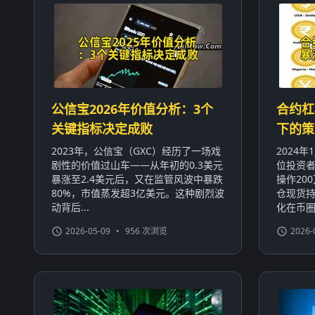
公信宝2026年价值分析：3个
合约杠
关键指标决定成败
下的策
2023年，公信宝（GXC）经历了一场戏
2024
剧性的价值过山车——从年初的0.3美元
位投资者
暴涨至2.4美元后，又在监管风波中暴跌
操作20
80%，市值蒸发超3亿美元。这种剧烈波
仓现货持
动背后...
化在币圈屡
2026-05-09
•
956 次浏览
2026-