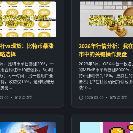
杆vs现货：比特币暴涨
2026年行情分析：我在
略选择
市中的关键操作复盘
年1月，比特币单日暴涨20%，一
2023年3月，OEX平台一枚名为
用合约杠杆10倍做多，3小时
的MEME币单周暴涨8000%
0万；同一时间，另一位用户全
特币涨幅仅为18%。更疯狂
有，收益仅15%。这种极端分
匿名用户在社区晒出持仓截图
见...
战10...
05-09
•
612 次浏览
2026-05-09
•
675 次浏览