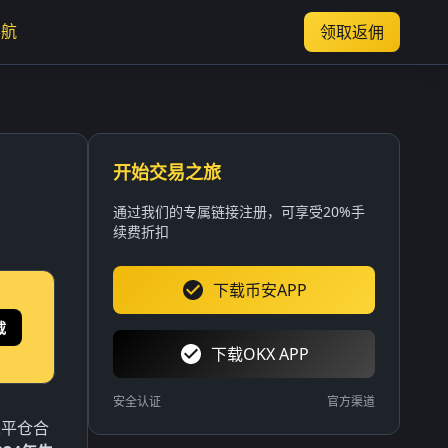
导航
领取返佣
开始交易之旅
通过我们的专属链接注册，可享受20%手
续费折扣
下载币安APP
载
下载OKX APP
安全认证
官方渠道
未平仓合