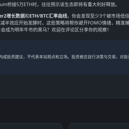
itrum桥接5万ETH时，往往预示该生态即将有重大利好释放。
yer2增长数据
和
ETH/BTC汇率曲线
，你会发现至少3个被市场低
减半效应开始发酵时，这些策略将帮你避开FOMO情绪，精准
项目会成为明年牛市的黑马？欢迎在评论区分享你的观察！
不构成投资建议，不代表本站观点和立场。投资者应自行决策与交易，对投