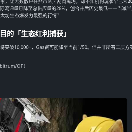
现象，让无数散户在熊市尾声割肉离场，却不知机构玩家早已为
2
TH实际流通量已降至总供应量的28%，创合并后历史最低——当减
以太坊生态爆发力最强的行情？
头项目的「生态红利捕获」
TPS将突破10,000+，Gas费可能降至当前1/50。但并非所有二层
trum/OP）