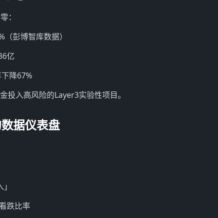
归零：
8%（彭博智库数据）
86亿
年下降67%
金投入高风险的Layer3实验性项目。
的数据仪表盘
：
入」
/看跌比率