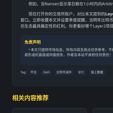
例如，当Nansen显示某巨鲸在1小时内向Arb
现在打开你的交易所账户，对比本文提到的
La
窗口。立即收藏本文并设置季度提醒，当明年比特币
坊生态最具确定性的红利。你更看好哪个Layer2
免责声明
• 本文只提供市场信息，所有内容及观点仅供参考，
易形成的直接或间接损失，作者及本站不承担任何责任！
Tag：
平仓
DeFi
比特币减半
BTC
链上数据
相关内容推荐