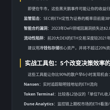
即便在牛市，这些黑天鹅事件可能让你的收益
监管狙击
：SEC将ETH定性为证券的概率目前是3
智能合约漏洞
：2023年DeFi领域因漏洞损失达$2.
流动性陷阱
：前20大DEX的ETH交易深度较2021
建议用
冷钱包存储
核心资产，并将不超过20%资
实战工具包：5个改变决策效率
这些工具能让你比90%的散户早6小时发现机会
Nansen
：实时追踪聪明钱地址的ETH流向
Token Terminal
：比较各L2协议的「单位TVL收
Dune Analytics
：监控链上期权市场的ETH看涨