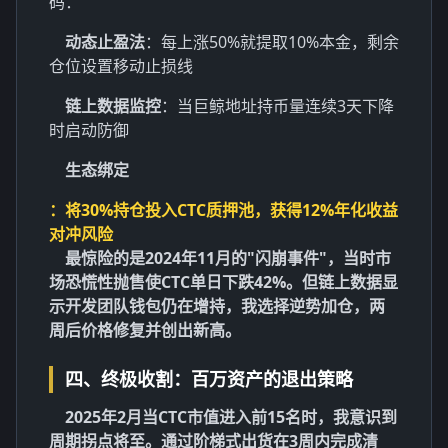
码：
动态止盈法
：每上涨50%就提取10%本金，剩余
仓位设置移动止损线
链上数据监控
：当巨鲸地址持币量连续3天下降
时启动防御
生态绑定
：将30%持仓投入CTC质押池，获得12%年化收益
对冲风险
最惊险的是2024年11月的"闪崩事件"，当时市
场恐慌性抛售使CTC单日下跌42%。但链上数据显
示开发团队钱包仍在增持，我选择逆势加仓，两
周后价格修复并创出新高。
四、终极收割：百万资产的退出策略
2025年2月当CTC市值进入前15名时，我意识到
周期拐点将至。通过
阶梯式出货
在3周内完成清