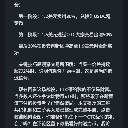
仓：
第一阶段：1.2美元卖出30%，兑换为USDC稳
定币
第二阶段：1.5美元通过OTC大宗交易出清50%
最后20%在币安创新区冲高至1.9美元时全部离
场
关键技巧是观察交易所深度：当买一价差持续
超过2%时，说明流动性开始枯竭，这是最后的撤
退信号。
现在回看这场战役，CTC带给我的不仅是财富。
当多数人还在争论比特币ETF时，那些敢于在新赛
道下注的投资者早已悄然破局。本文提及的
三维
共识机制
和
三阶买入法
已整理成完整手册，点击
收藏随时查阅。你准备好抓住下一个CTC级别的机
会了吗？在评论区留下你最看好的潜力币，我将