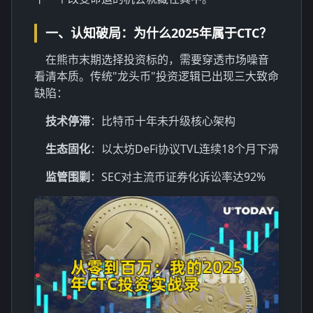
一、认知破局：为什么2025年属于CTC？
在熊市末期选择投资标的，需要穿透市场噪音
看清本质。传统"龙头币"投资逻辑已出现三大致命
缺陷：
技术停滞
：比特币十年未升级核心架构
生态固化
：以太坊DeFi协议TVL连续18个月下滑
监管围剿
：SEC对主流币证券化诉讼率达92%