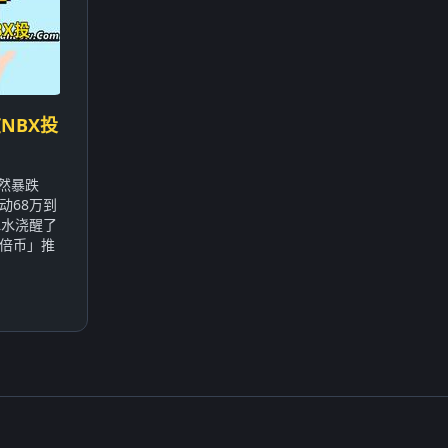
NBX投
突然暴跌
动68万到
冰水浇醒了
倍币」推