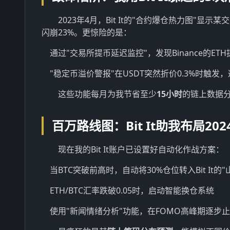
2023年4月，Bit It的"合约爆仓热力图"
闪崩23%。更惊险的是：
通过"交易所提币延迟监控"，发现Binance的E
"稳定币溢价警报"在USDT突然折价0.3%时触
这些功能每月为我节省至少
15小时
的链上数据
百万路线图：Bit It助我布局20
现在我的Bit It账户已设置好自动化作战方案：
当BTC突破前高时，自动将30%仓位转入Bit It的
ETH/BTC汇率跌破0.05时，启动智能换仓系统
使用"新闻情绪分析"功能，在FOMO高峰期逐步