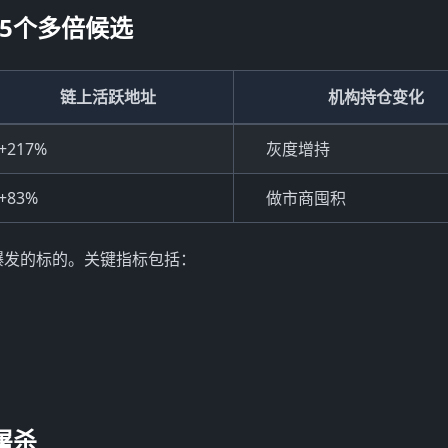
的5个多倍候选
链上活跃地址
机构持仓变化
+217%
灰度增持
+83%
做市商囤积
爆发的标的。关键指标包括：
屠杀