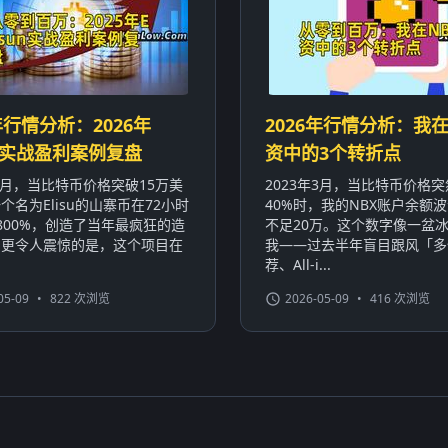
年行情分析：2026年
2026年行情分析：我在
sun实战盈利案例复盘
资中的3个转折点
年3月，当比特币价格突破15万美
2023年3月，当比特币价格
个名为Elisu的山寨币在72小时
40%时，我的NBX账户余额波
800%，创造了当年最疯狂的造
不足20万。这个数字像一盆
。更令人震惊的是，这个项目在
我——过去半年盲目跟风「多
荐、All-i...
05-09
•
822 次浏览
2026-05-09
•
416 次浏览