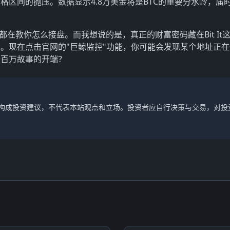
格区间的抛压。数据显示4.8万美金将是BTC的重要分水岭，届
都在教你怎么接盘。而我想说的是，真正的财富密码藏在Bit It
。现在点击官网的"巨鲸监控"功能，你可能会发现某个地址正在
个百万故事的开端？
不构成投资建议，不代表本站观点和立场。投资者应自行决策与交易，对投