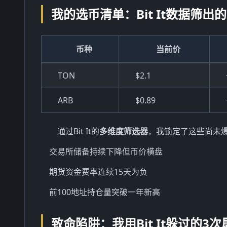
我的选币清单：Bit It数据筛出
币种
当前价
TON
$2.1
ARB
$0.89
通过Bit It的
多维度筛选器
，我锁定了这些尚未
交易所储备持续下降但币价横盘
期货资金费率连续15天为负
前100地址持仓量突破一年新高
致命陷阱：我用Bit It躲过的3次