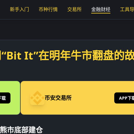
页
新手入门
币种行情
交易所
金融财经
工具
“Bit It”在明年牛市翻盘的
币安交易所
下载
APP下
我在熊市底部建仓