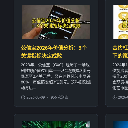
公信宝2026年价值分析：3个
合约杠
关键指标决定成败
下的策
2023年，公信宝（GXC）经历了一场戏
2024
剧性的价值过山车——从年初的0.3美元
位投资者
暴涨至2.4美元后，又在监管风波中暴跌
操作20
80%，市值蒸发超3亿美元。这种剧烈波
仓现货持
动背后...
化在币圈屡
2026-05-09
•
956 次浏览
2026-