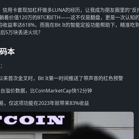
7万。信用卡套现加杠杆做多LUNA的经历，让我成为朋友圈里的"反
静静躺着价值120万的BTC和ETH——这不仅是翻盘，更是一次认知
均收益率达618%，而我在Bit It的智能定投功能帮助下，精准吃
后5万块丢进火坑？
密码本
机：
月以来首次金叉时，Bit It第一时间推送了带声音的红色预警
价数据，比CoinMarketCap快12分钟
易，仅这项功能在2023年就带来83%收益