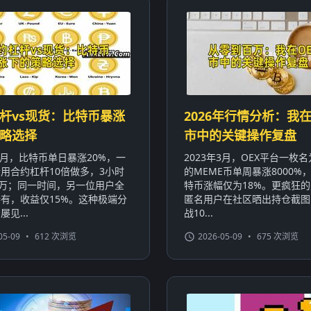
杆vs现货：比特币暴涨
2026年行情分析：我在
略选择
市中的关键操作复盘
年1月，比特币单日暴涨20%，一
2023年3月，OEX平台一枚名为
用合约杠杆10倍做多，3小时
的MEME币单周暴涨8000%
0万；同一时间，另一位用户全
特币涨幅仅为18%。更疯狂
有，收益仅15%。这种极端分
匿名用户在社区晒出持仓截图
见...
战10...
05-09
•
612 次浏览
2026-05-09
•
675 次浏览