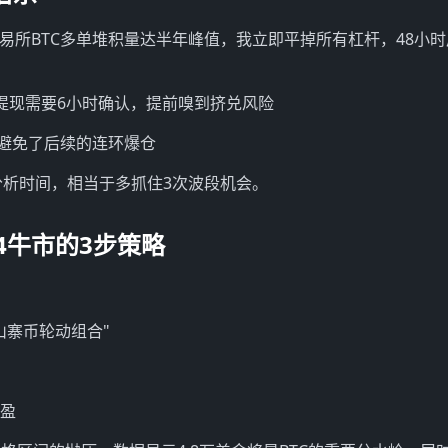
显示某交易所BTC多单堆积量达半年峰值，我立即平掉所有杠杆，48小
TH提现需要6小时确认，提前嗅到挤兑风险
发，避免了后续的连环爆仓
分析时间，相当于多抓住3次波段机会。
24牛市的3步策略
"山寨币轮动组合"
止盈