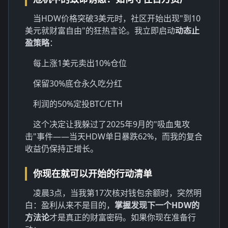
当HDW价格突破3美元时，社区开始出现"到10
美元就财富自由"的狂热言论。我立即启动
动态止
盈策略
：
每上涨1美元卖出10%仓位
保留30%底仓永久吃分红
利润的50%定投BTC/ETH
这个决定让我躲过了2025年9月的"吸血鬼攻
击"事件——当天HDW单日暴跌62%，而我的复合
收益仍保持正增长。
你现在就可以开始的行动清单
凌晨3点，当我第17次核对钱包余额时，突然明
白：盈利从来不是目的，
掌握发现下一个HDW的
方法论
才是真正的财富密码。如果你现在准备行