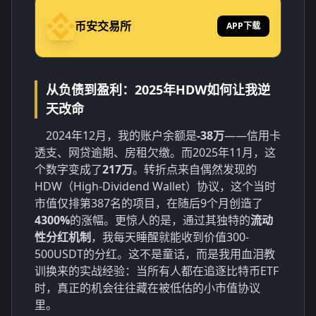
币安交易所
APP下载
从负债到盈利：2025年HDW如何让我逆
天改命
2024年12月，我的账户余额是
-38万
——信用卡
透支、网贷逾期、房租欠缴。而2025年11月，这
个数字变成了
217万
。转折点来自偶然发现的
HDW（High-Dividend Wallet）协议，这个当时
市值仅排第387名的项目，在随后9个月创造了
4300%
的涨幅。更惊人的是，通过其独特的
流动
性分红机制
，我每天睡醒就能收到价值300-
500USDT的分红。这不是童话，而是我用血泪教
训换来的实战经验：当所有人都在追逐比特币ETF
时，真正的机会往往藏在被低估的小市值协议
里。