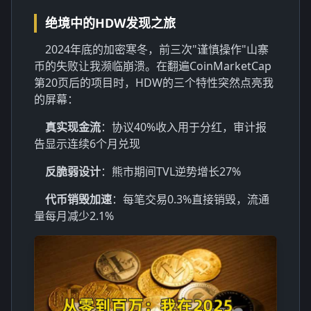
绝境中的HDW发现之旅
2024年底的加密寒冬，前三次"谨慎操作"山寨
币的失败让我濒临崩溃。在翻遍CoinMarketCap
第20页后的项目时，HDW的三个特性突然点亮我
的屏幕：
真实现金流
：协议40%收入用于分红，审计报
告显示连续6个月兑现
反脆弱设计
：熊市期间TVL逆势增长27%
代币销毁加速
：每笔交易0.3%直接销毁，流通
量每月减少2.1%