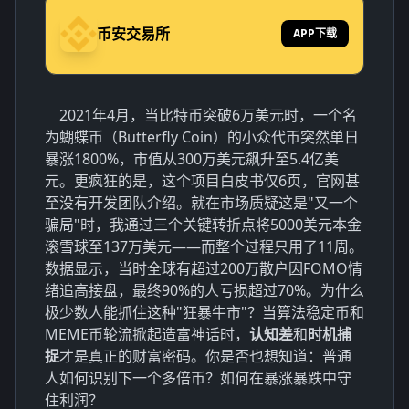
币安交易所
APP下载
2021年4月，当比特币突破6万美元时，一个名
为蝴蝶币（Butterfly Coin）的小众代币突然单日
暴涨1800%，市值从300万美元飙升至5.4亿美
元。更疯狂的是，这个项目白皮书仅6页，官网甚
至没有开发团队介绍。就在市场质疑这是"又一个
骗局"时，我通过三个关键转折点将5000美元本金
滚雪球至137万美元——而整个过程只用了11周。
数据显示，当时全球有超过200万散户因FOMO情
绪追高接盘，最终90%的人亏损超过70%。为什么
极少数人能抓住这种"狂暴牛市"？当算法稳定币和
MEME币轮流掀起造富神话时，
认知差
和
时机捕
捉
才是真正的财富密码。你是否也想知道：普通
人如何识别下一个多倍币？如何在暴涨暴跌中守
住利润？