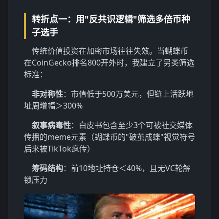
转折点一：用"反共识逻辑"筛选多倍币种
子选手
传统价值投资在加密市场往往失效。当蝴蝶币
在CoinGecko排名800开外时，我建立了另类筛选
标准：
非对称性
：市值低于500万美元，但链上活跃地
址周增幅＞300%
叙事病毒性
：白皮书包含至少3个可被社交媒体
传播的meme元素（蝴蝶币的"破茧成蝶"视觉符号
后来被TikTok疯传）
筹码结构
：前10地址持仓＜40%，且无VC轮解
锁压力