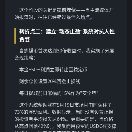
这个阶段的关键是
提前埋伏
——当主流媒体开
始报道时，往往已经错过最佳入场点。
转折点二：建立"动态止盈"系统对抗人性
贪婪
当蝴蝶币首次达到30倍收益时，我实施了分层
套现策略：
本金+50%利润立即转出至稳定币
剩余仓位设置20%回撤止损线
每日提取前日涨幅的15%作为"安全垫"
这个系统帮助我在5月19日市场闪崩时保住了
73%的浮动盈利。数据显示，当时没有设置止损
的投资者平均损失达64%。更重要的是，当价格
从高点回落42%时，我反而用预留的USDC在支撑