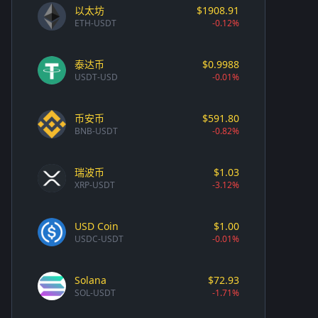
以太坊
$1908.91
ETH-USDT
-0.12%
泰达币
$0.9988
USDT-USD
-0.01%
币安币
$591.80
BNB-USDT
-0.82%
瑞波币
$1.03
XRP-USDT
-3.12%
USD Coin
$1.00
USDC-USDT
-0.01%
Solana
$72.93
SOL-USDT
-1.71%