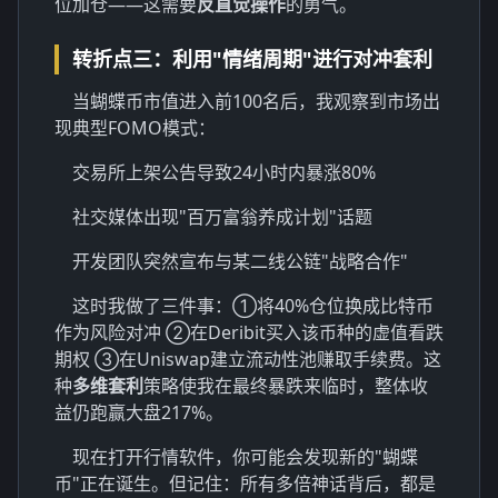
位加仓——这需要
反直觉操作
的勇气。
转折点三：利用"情绪周期"进行对冲套利
当蝴蝶币市值进入前100名后，我观察到市场出
现典型FOMO模式：
交易所上架公告导致24小时内暴涨80%
社交媒体出现"百万富翁养成计划"话题
开发团队突然宣布与某二线公链"战略合作"
这时我做了三件事：①将40%仓位换成比特币
作为风险对冲 ②在Deribit买入该币种的虚值看跌
期权 ③在Uniswap建立流动性池赚取手续费。这
种
多维套利
策略使我在最终暴跌来临时，整体收
益仍跑赢大盘217%。
现在打开行情软件，你可能会发现新的"蝴蝶
币"正在诞生。但记住：所有多倍神话背后，都是