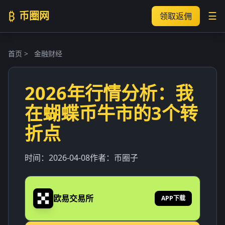
₿
币圈网
☰
领取返佣
首页
>
金融财经
2026年行情分析：我
在蝴蝶币牛市的3个转
折点
时间：
2026-04-08
作者：
币圈子
欧易交易所
APP下载