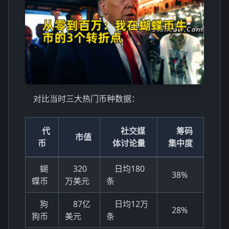
对比当时三大热门币种数据：
代
社交媒
筹码
市值
币
体讨论量
集中度
蝴
320
日均180
38%
蝶币
万美元
条
狗
87亿
日均12万
28%
狗币
美元
条