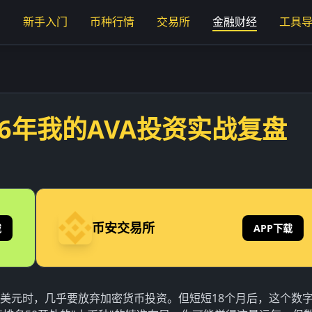
页
新手入门
币种行情
交易所
金融财经
工具
26年我的AVA投资实战复盘
币安交易所
载
APP下载
27美元时，几乎要放弃加密货币投资。但短短18个月后，这个数