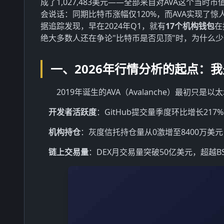
成了1,027,483美元——全部来自对AVA这个当
会说话：同期比特币涨幅仅120%，而AVA实现了惊
据追踪发现，早在2024年Q1，就有
17个机构钱包
在
绝大多数人还在争论"比特币是否见顶"时，为什么
一、2026年行情分析的起点：
2019年诞生的AVA（Avalanche）最初只
开发者活跃度
：GitHub提交量季度环比增长217%
机构持仓
：灰度信托持仓量从0激增至8400万美元
链上交易量
：DEX月交易量突破50亿美元，超越B