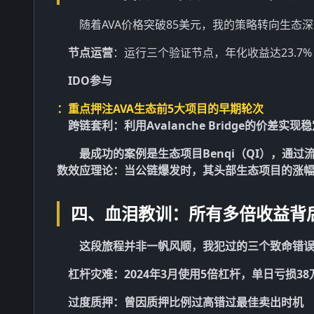
随着AVA价格突破85美元，我的策略转向生态
节点运营
：运行三个验证节点，年化收益达23.7%
IDO参与
：重点押注AVA生态前5大项目的早期轮次
跨链套利
：利用Avalanche Bridge的价差实现
最成功的案例是生态项目Benqi（QI），通
数效应
理论：当公链爆发时，其头部生态项目的涨幅
四、血泪教训：所有多倍收益背
这段旅程并非一帆风顺，我犯过的三个致命错
杠杆灾难
：2024年3月使用5倍杠杆，单日亏损38
过度质押
：曾因质押比例过高错过最佳卖出时机