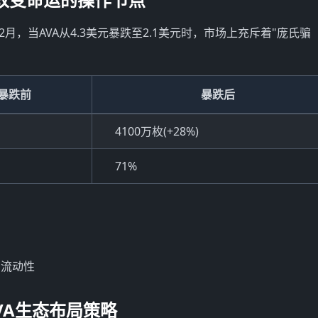
月，当AVA从4.3美元暴跌至2.1美元时，市场上充斥着"庞氏骗
暴跌前
暴跌后
4100万枚(+28%)
71%
留流动性
VA生态布局策略