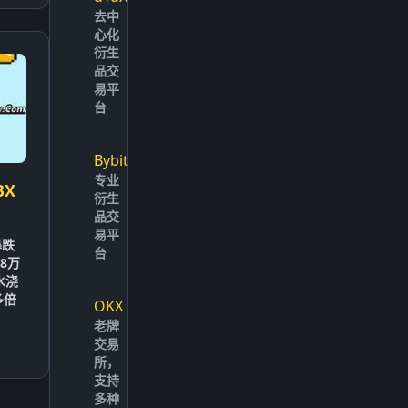
去中
心化
衍生
品交
易平
台
Bybit
专业
BX
衍生
品交
易平
暴跌
台
8万
水浇
多倍
OKX
老牌
交易
所，
支持
多种