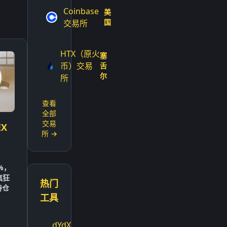
Coinbase
美
国
交易所
HTX（原火
塞
币）交易
舌
尔
所
查看
全部
交易
X
所 →
%，
疯狂
热门
持仓
工具
dYdX