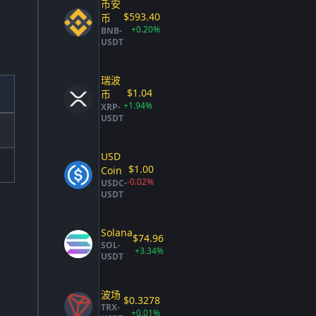
币安
$593.40
币
+0.20%
BNB-
USDT
瑞波
$1.04
币
+1.94%
XRP-
USDT
USD
$1.00
Coin
-0.02%
USDC-
USDT
Solana
$74.96
SOL-
+3.34%
USDT
波场
$0.3278
TRX-
+0.01%