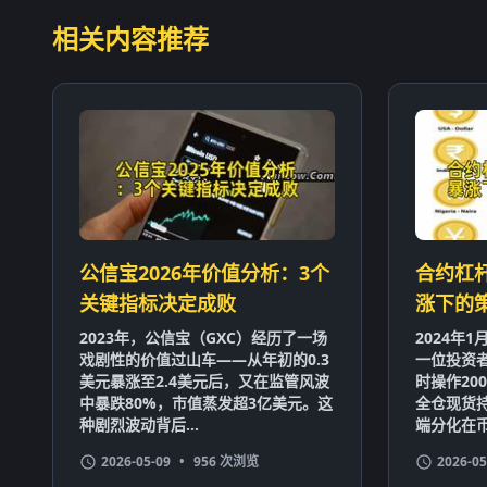
相关内容推荐
公信宝2026年价值分析：3个
合约杠
关键指标决定成败
涨下的
2023年，公信宝（GXC）经历了一场
2024年
戏剧性的价值过山车——从年初的0.3
一位投资者
美元暴涨至2.4美元后，又在监管风波
时操作20
中暴跌80%，市值蒸发超3亿美元。这
全仓现货持
种剧烈波动背后...
端分化在币
2026-05-09
•
956 次浏览
2026-05