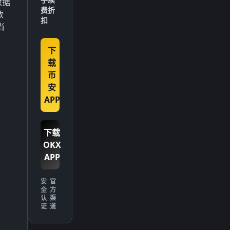
数据
费折
数
扣
当
下
载
币
安
APP
下载
OKX
APP
安
官
全
方
认
渠
证
道