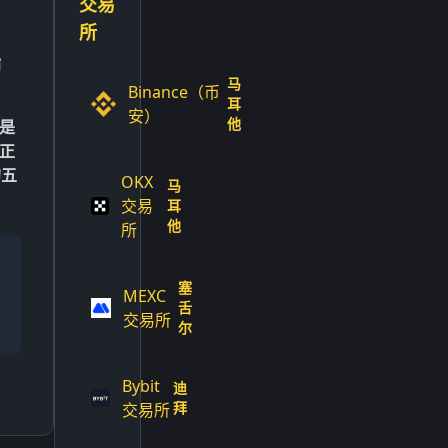
交易
所
指
马
Binance（币
耳
安）
他
是
正
的五
OKX
马
交易
耳
他
所
塞
MEXC
舌
交易所
尔
Bybit
迪
拜
交易所