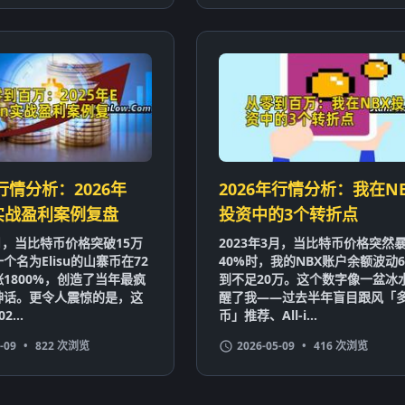
年行情分析：2026年
2026年行情分析：我在N
un实战盈利案例复盘
投资中的3个转折点
3月，当比特币价格突破15万
2023年3月，当比特币价格突然
个名为Elisu的山寨币在72
40%时，我的NBX账户余额波动6
1800%，创造了当年最疯
到不足20万。这个数字像一盆冰
神话。更令人震惊的是，这
醒了我——过去半年盲目跟风「
...
币」推荐、All-i...
-09
•
822 次浏览
2026-05-09
•
416 次浏览