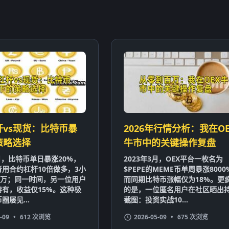
杆vs现货：比特币暴
2026年行情分析：我在OE
策略选择
牛市中的关键操作复盘
1月，比特币单日暴涨20%，
2023年3月，OEX平台一枚名为
用合约杠杆10倍做多，3小
$PEPE的MEME币单周暴涨8000
0万；同一时间，另一位用户
而同期比特币涨幅仅为18%。更
有，收益仅15%。这种极
的是，一位匿名用户在社区晒出
圈屡见...
截图：投资实战10...
-09
•
612 次浏览
2026-05-09
•
675 次浏览