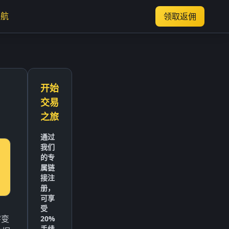
导航
领取返佣
开始
交易
之旅
通过
我们
的专
属链
接注
册，
可享
受
字变
20%
手续