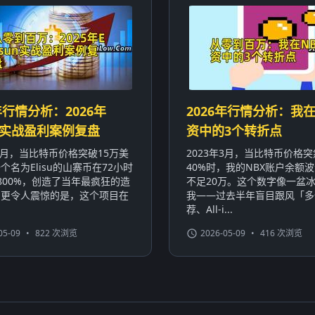
年行情分析：2026年
2026年行情分析：我在
sun实战盈利案例复盘
资中的3个转折点
年3月，当比特币价格突破15万美
2023年3月，当比特币价格
个名为Elisu的山寨币在72小时
40%时，我的NBX账户余额波
800%，创造了当年最疯狂的造
不足20万。这个数字像一盆
。更令人震惊的是，这个项目在
我——过去半年盲目跟风「多
荐、All-i...
05-09
•
822 次浏览
2026-05-09
•
416 次浏览