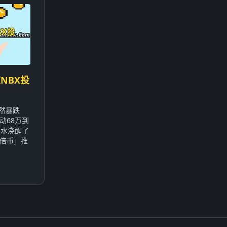
NBX投
突然暴跌
动68万到
冰水浇醒了
倍币」推