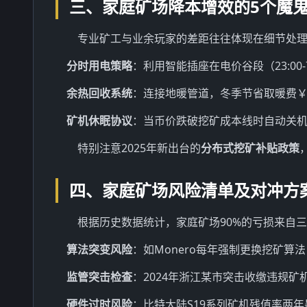
三、家庭矿场降本增效的5个魔
专业矿工与业余玩家的差距往往体现在细节处理
分时用电策略
：利用智能插座在电价谷段（23:00-
余热回收系统
：连接地暖管道，冬季节省取暖费￥1
矿机休眠协议
：当币价跌破挖矿成本线时自动关
特别注意2025年新出台的
分布式挖矿补贴政策
四、家庭矿场风险清单及对冲方
根据历史数据统计，家庭矿场90%的亏损来自
算法突变风险
：如Monero每年强制更换挖矿算法
监管突击检查
：2024年浙江某市突击收缴违规矿
硬件过时风险
：比特大陆S19系列矿机残值率两年