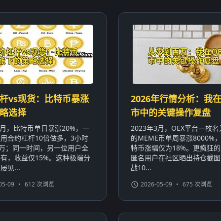
杆vs现货：比特币暴涨
2026年行情分析：我在
略选择
市中的关键操作复盘
年1月，比特币单日暴涨20%，一
2023年3月，OEX平台一枚名为
用合约杠杆10倍做多，3小时
的MEME币单周暴涨8000%
0万；同一时间，另一位用户全
特币涨幅仅为18%。更疯狂
有，收益仅15%。这种极端分
匿名用户在社区晒出持仓截图
见...
战10...
05-09
•
612 次浏览
2026-05-09
•
675 次浏览