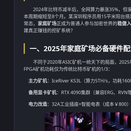
2024年比特币减半后，全网算力暴涨35%，
本周期缩短至8个月。某深圳程序员用15平米阳台
常态，
家庭矿场
正成为普通人参与加密世界的
稳健
建真正赚钱的挖矿系统？
一、2025年家庭矿场必备硬件
不同于2020年ASIC矿机一统天下的局面，2
FPGA矿机功耗仅为传统比特币矿机的1/3：
主力矿机
：IceRiver KS3L（算力5TH/s，功耗1
备用显卡矿机
：RTX 4090集群（兼容ERG、RV
电力改造
：32A工业插座+智能电表（成本￥800