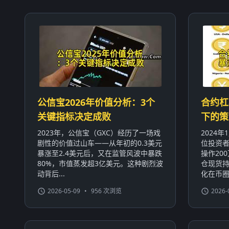
公信宝2026年价值分析：3个
合约杠
关键指标决定成败
下的策
2023年，公信宝（GXC）经历了一场戏
2024
剧性的价值过山车——从年初的0.3美元
位投资者
暴涨至2.4美元后，又在监管风波中暴跌
操作20
80%，市值蒸发超3亿美元。这种剧烈波
仓现货持
动背后...
化在币圈屡
2026-05-09
•
956 次浏览
2026-