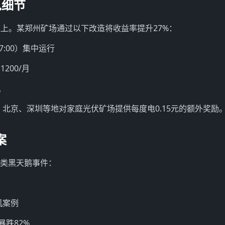
鬼细节
上。某郑州矿场通过以下改造将收益率提升27%：
7:00）集中运行
200/月
机
，北京、深圳等地对家庭光伏矿场提供每度电0.15元的额外奖励
案
三类黑天鹅事件：
机案例
暴跌82%